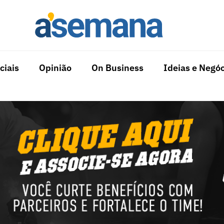
ciais
Opinião
On Business
Ideias e Negóc