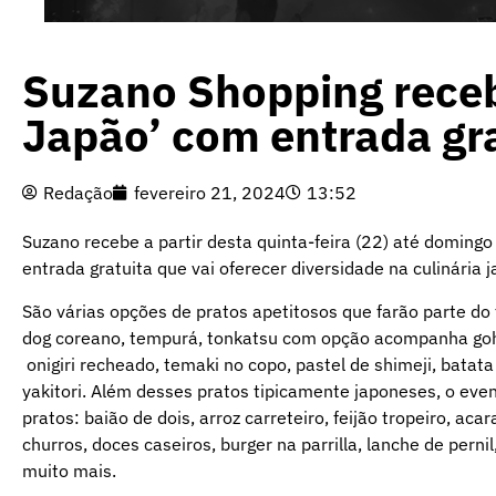
Suzano Shopping recebe
Japão’ com entrada gr
Redação
fevereiro 21, 2024
13:52
Suzano recebe a partir desta quinta-feira (22) até domingo
entrada gratuita que vai oferecer diversidade na culinária j
São várias opções de pratos apetitosos que farão parte do fe
dog coreano, tempurá, tonkatsu com opção acompanha go
onigiri recheado, temaki no copo, pastel de shimeji, bata
yakitori. Além desses pratos tipicamente japoneses, o even
pratos: baião de dois, arroz carreteiro, feijão tropeiro, aca
churros, doces caseiros, burger na parrilla, lanche de perni
muito mais.