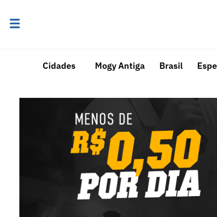
Cidades
Mogy Antiga
Brasil
Espe