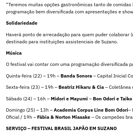
“Teremos muitas opções gastronômicas tanto de comidas br
programação bem diversificada com apresentações e shows
Solidariedade
Haverá ponto de arrecadação para quem puder colaborar (n
destinado para instituições assistenciais de Suzano.
Música
O festival vai contar com uma programação diversificada pa
Quinta-feira (22) – 19h –
Banda Sonora
– Capital Inicial C
Sexta-feira (23) – 19h –
Beatriz Hikaru & Cia
– Coletânea 
Sábado (24) – 16h –
Midori e Mayumi
–
Bon Odori e Taiko
Domingo (25) – 13h –
Academia Corpus Line Bom Odori
– 
Oficial / 19h –
Fábia & Norton Miasake
– Os campeões bras
SERVIÇO – FESTIVAL BRASIL JAPÃO EM SUZANO