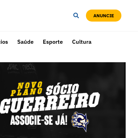
ANUNCIE
ios
Saúde
Esporte
Cultura