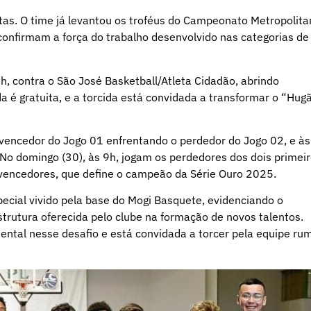
s. O time já levantou os troféus do Campeonato Metropolita
confirmam a força do trabalho desenvolvido nas categorias de
9h, contra o São José Basketball/Atleta Cidadão, abrindo
a é gratuita, e a torcida está convidada a transformar o “Hug
 vencedor do Jogo 01 enfrentando o perdedor do Jogo 02, e às
No domingo (30), às 9h, jogam os perdedores dos dois primei
s vencedores, que define o campeão da Série Ouro 2025.
cial vivido pela base do Mogi Basquete, evidenciando o
trutura oferecida pelo clube na formação de novos talentos.
ental nesse desafio e está convidada a torcer pela equipe ru