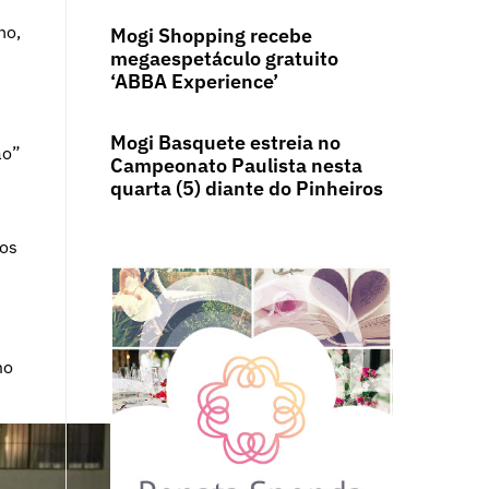
no,
Mogi Shopping recebe
megaespetáculo gratuito
‘ABBA Experience’
Mogi Basquete estreia no
ão”
Campeonato Paulista nesta
quarta (5) diante do Pinheiros
ros
mo