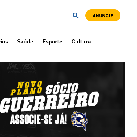
ANUNCIE
ios
Saúde
Esporte
Cultura