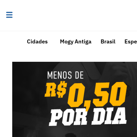
Cidades
Mogy Antiga
Brasil
Espe