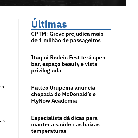
Últimas
CPTM: Greve prejudica mais
de 1 milhão de passageiros
Itaquá Rodeio Fest terá open
bar, espaço beauty e vista
privilegiada
sa,
Patteo Urupema anuncia
chegada do McDonald’s e
FlyNow Academia
Especialista dá dicas para
ias
manter a saúde nas baixas
temperaturas