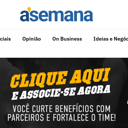
ciais
Opinião
On Business
Ideias e Negóc