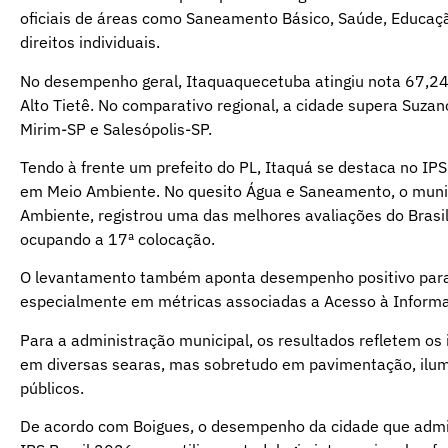
oficiais de áreas como Saneamento Básico, Saúde, Educaçã
direitos individuais.
No desempenho geral, Itaquaquecetuba atingiu nota 67,24
Alto Tietê. No comparativo regional, a cidade supera Suzano
Mirim-SP e Salesópolis-SP.
Tendo à frente um prefeito do PL, Itaquá se destaca no IPS
em Meio Ambiente. No quesito Água e Saneamento, o munic
Ambiente, registrou uma das melhores avaliações do Brasi
ocupando a 17ª colocação.
O levantamento também aponta desempenho positivo par
especialmente em métricas associadas a Acesso à Informa
Para a administração municipal, os resultados refletem o
em diversas searas, mas sobretudo em pavimentação, ilum
públicos.
De acordo com Boigues, o desempenho da cidade que admi