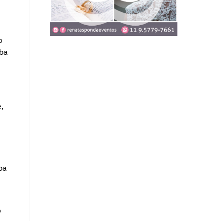
o
iba
,
ba
o