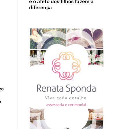
e o afeto dos filhos fazem a
diferença
po
ª