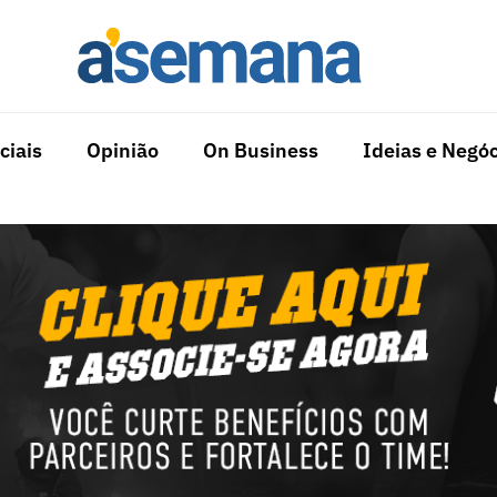
ciais
Opinião
On Business
Ideias e Negóc