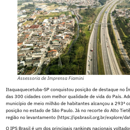
Assessoria de Imprensa Fiamini
Itaquaquecetuba-SP conquistou posição de destaque no Índ
das 300 cidades com melhor qualidade de vida do País. Adm
município de meio milhão de habitantes alcançou a 293ª c
posição no estado de São Paulo. Já no recorte do Alto Tietê
região no levantamento (https://ipsbrasil.org.br/explore/dat
O IPS Brasil é um dos principais rankings nacionais voltad