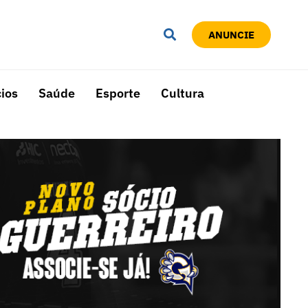
ANUNCIE
ios
Saúde
Esporte
Cultura