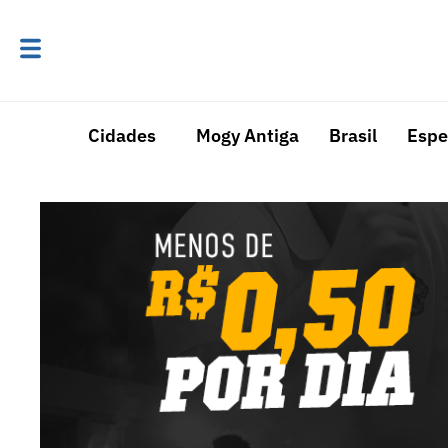
Cidades
Mogy Antiga
Brasil
Espe