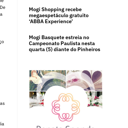
me
 De
Mogi Shopping recebe
da
megaespetáculo gratuito
‘ABBA Experience’
Mogi Basquete estreia no
ço
Campeonato Paulista nesta
quarta (5) diante do Pinheiros
das
dia