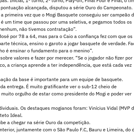
: Inicial, 1º turno, 2º turno, Play-off, Final Four e Final, o ti
 pontuação alcançada, disputou a série Ouro do Campeonato.
i a primeira vez que o Mogi Basquete conseguiu ser campeão 
ue é um time que passou por uma seletiva, e pegamos todos os
nenhum, não tivemos contratação”.
o José por 78 a 64, mas para o Caio a confiança fez com que os
rte técnica, ensino o garoto a jogar basquete de verdade. Fa
lho é ensinar o fundamento para o menino”.
obre valores e fazer por merecer. “Se o jogador não fizer por
co, a criança aprende a ter independência, que está cada vez
mação da base é importante para um equipe de basquete.
a entrega. É muito gratificante ver o sub-12 cheio de
o muito orgulho de estar como presidente do Mogi e poder ver
dividuais. Os destaques mogianos foram: Vinícius Vidal (MVP 
teto Ideal.
ube a chegar na série Ouro da competição.
terior, juntamente com o São Paulo F.C, Bauru e Limeira, do 