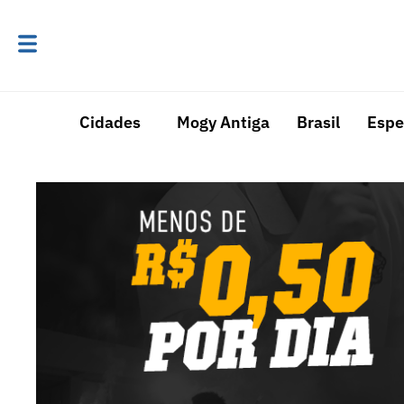
Cidades
Mogy Antiga
Brasil
Espe