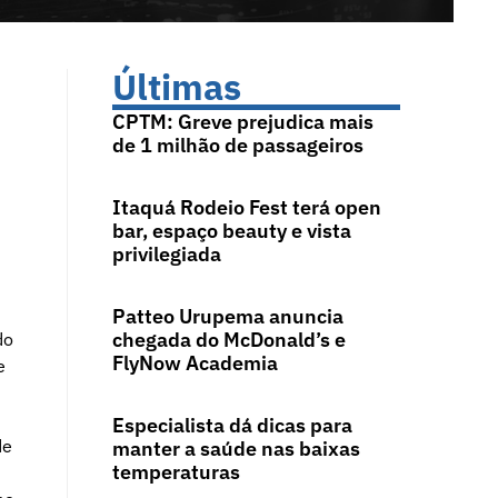
Últimas
CPTM: Greve prejudica mais
de 1 milhão de passageiros
Itaquá Rodeio Fest terá open
bar, espaço beauty e vista
privilegiada
Patteo Urupema anuncia
chegada do McDonald’s e
do
FlyNow Academia
e
Especialista dá dicas para
de
manter a saúde nas baixas
temperaturas