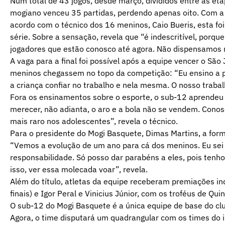
Num total de 43 jogos, desde março, divididos entre as etapas
mogiano venceu 35 partidas, perdendo apenas oito. Com a
acordo com o técnico dos 16 meninos, Caio Bueris, esta fo
série. Sobre a sensação, revela que “é indescritível, porq
jogadores que estão conosco até agora. Não dispensamos 
A vaga para a final foi possível após a equipe vencer o Sã
meninos chegassem no topo da competição: “Eu ensino a pa
a criança confiar no trabalho e nela mesma. O nosso traba
Fora os ensinamentos sobre o esporte, o sub-12 aprendeu s
merecer, não adianta, o aro e a bola não se vendem. Conos
mais raro nos adolescentes”, revela o técnico.
Para o presidente do Mogi Basquete, Dimas Martins, a for
“Vemos a evolução de um ano para cá dos meninos. Eu sei d
responsabilidade. Só posso dar parabéns a eles, pois tenh
isso, ver essa molecada voar”, revela.
Além do título, atletas da equipe receberam premiações in
finais) e Igor Peral e Vinicius Júnior, com os troféus de Quin
O sub-12 do Mogi Basquete é a única equipe de base do cl
Agora, o time disputará um quadrangular com os times do in