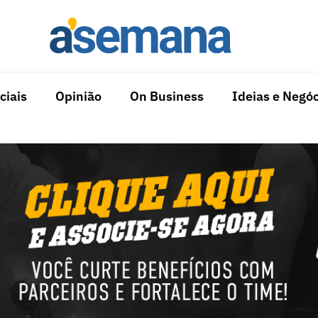
ciais
Opinião
On Business
Ideias e Negóc