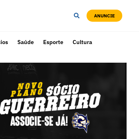
ANUNCIE
ios
Saúde
Esporte
Cultura