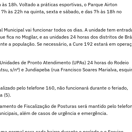
às 18h. Voltado a práticas esportivas, o Parque Airton
 7h às 22h na quinta, sexta e sábado, e das 7h às 18h no
l Municipal vai funcionar todos os dias. A unidade tem entrad
 fica no Mogilar, e as unidades 24 horas dos distritos de Br
te a população. Se necessário, a Cure 192 estará em opera
s Unidades de Pronto Atendimento (UPAs) 24 horas do Rodeio
su, s/nº) e Jundiapeba (rua Francisco Soares Marialva, esqui
lizado pelo telefone 160, não funcionará durante o feriado,
ira (5).
amento de Fiscalização de Posturas será mantido pelo telefo
nicipais, além de casos de urgência e emergência.
ma normal para cada bairro durante o período e o Serviço