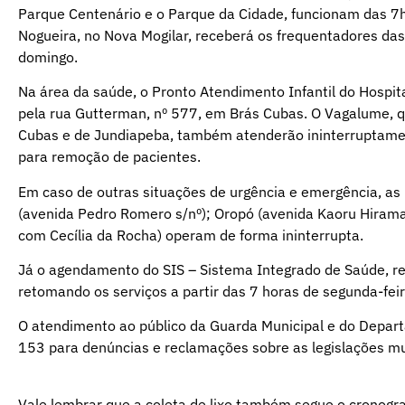
Parque Centenário e o Parque da Cidade, funcionam das 7h 
Nogueira, no Nova Mogilar, receberá os frequentadores das
domingo.
Na área da saúde, o Pronto Atendimento Infantil do Hospita
pela rua Gutterman, nº 577, em Brás Cubas. O Vagalume, que
Cubas e de Jundiapeba, também atenderão ininterruptamen
para remoção de pacientes.
Em caso de outras situações de urgência e emergência, a
(avenida Pedro Romero s/nº); Oropó (avenida Kaoru Hiramat
com Cecília da Rocha) operam de forma ininterrupta.
Já o agendamento do SIS – Sistema Integrado de Saúde, rea
retomando os serviços a partir das 7 horas de segunda-fe
O atendimento ao público da Guarda Municipal e do Depart
153 para denúncias e reclamações sobre as legislações mu
Vale lembrar que a coleta de lixo também segue o cronogra