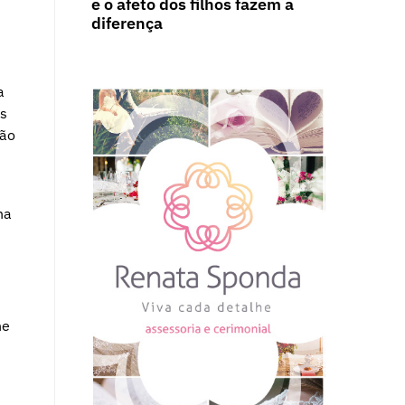
e o afeto dos filhos fazem a
diferença
a
ás
ção
na
ne