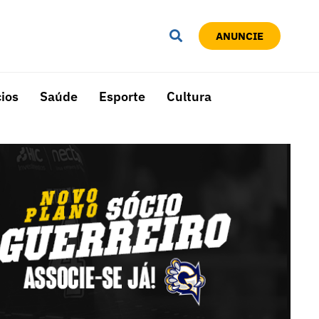
ANUNCIE
ios
Saúde
Esporte
Cultura