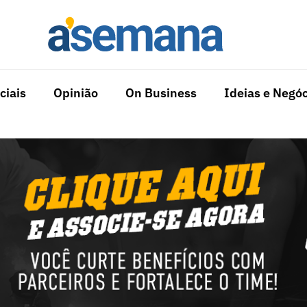
ciais
Opinião
On Business
Ideias e Negóc