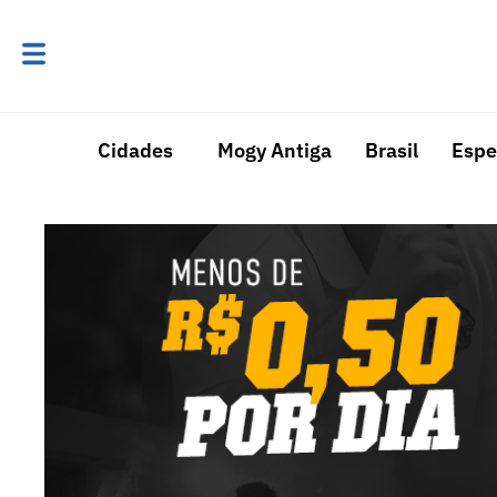
Cidades
Mogy Antiga
Brasil
Espe