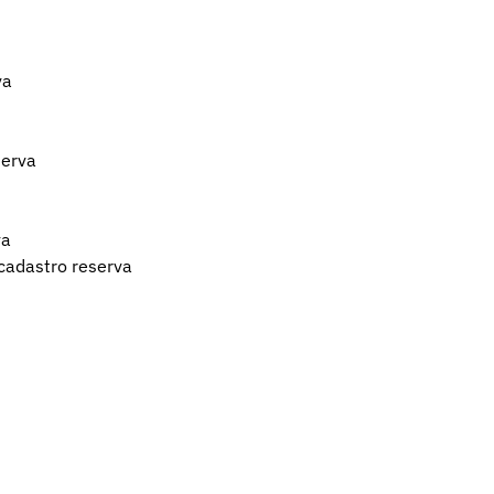
va
serva
va
cadastro reserva