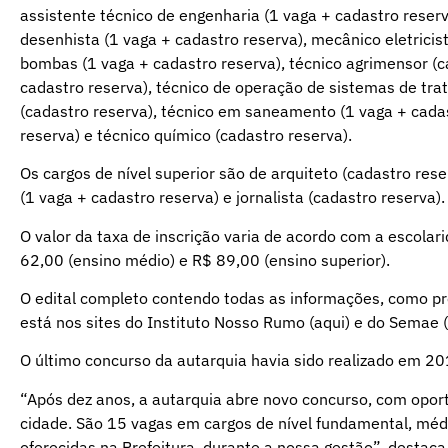
assistente técnico de engenharia (1 vaga + cadastro reserva
desenhista (1 vaga + cadastro reserva), mecânico eletrici
bombas (1 vaga + cadastro reserva), técnico agrimensor (c
cadastro reserva), técnico de operação de sistemas de trat
(cadastro reserva), técnico em saneamento (1 vaga + cadas
reserva) e técnico químico (cadastro reserva).
Os cargos de nível superior são de arquiteto (cadastro res
(1 vaga + cadastro reserva) e jornalista (cadastro reserva).
O valor da taxa de inscrição varia de acordo com a escolar
62,00 (ensino médio) e R$ 89,00 (ensino superior).
O edital completo contendo todas as informações, como pr
está nos sites do Instituto Nosso Rumo (
aqui
) e do Semae (
O último concurso da autarquia havia sido realizado em 20
“Após dez anos, a autarquia abre novo concurso, com opor
cidade. São 15 vagas em cargos de nível fundamental, méd
oferecidas na Prefeitura, durante a nossa gestão”, destaca