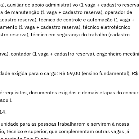
), auxiliar de apoio administrativo (1 vaga + cadastro reserva
sta de manutenção (1 vaga + cadastro reserva), operador de
adastro reserva), técnico de controle e automação (1 vaga +
amento (1 vaga + cadastro reserva), técnico eletrotécnico
tro reserva), técnico em segurança do trabalho (cadastro
erva), contador (1 vaga + cadastro reserva), engenheiro mecân
idade exigida para o cargo: R$ 59,00 (ensino fundamental), R$
é-requisitos, documentos exigidos e demais etapas do concur
aqui
).
14.
tunidade para as pessoas trabalharem e servirem à nossa
io, técnico e superior, que complementam outras vagas já
 o prefeito Caio Cunha.