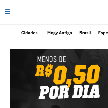
Cidades
Mogy Antiga
Brasil
Espe