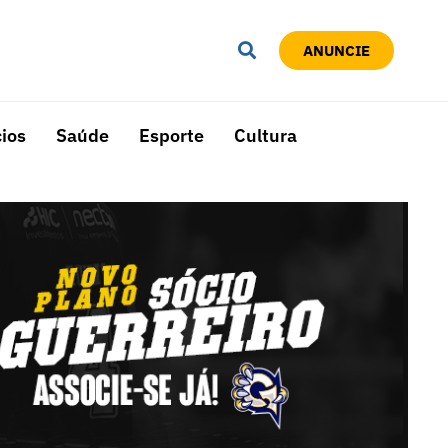
ANUNCIE
ios
Saúde
Esporte
Cultura