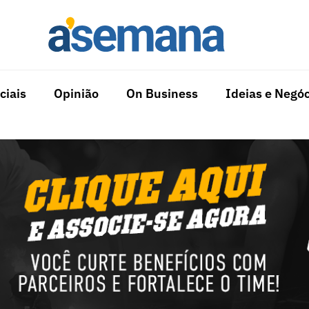
ciais
Opinião
On Business
Ideias e Negóc