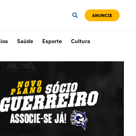
ANUNCIE
ios
Saúde
Esporte
Cultura