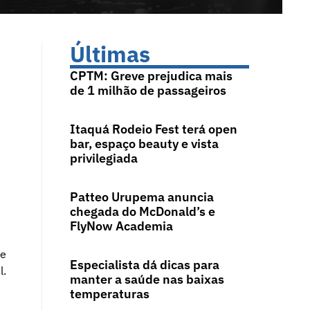
Últimas
CPTM: Greve prejudica mais
de 1 milhão de passageiros
Itaquá Rodeio Fest terá open
bar, espaço beauty e vista
privilegiada
Patteo Urupema anuncia
chegada do McDonald’s e
FlyNow Academia
de
Especialista dá dicas para
l.
manter a saúde nas baixas
temperaturas