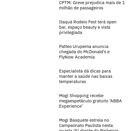
CPTM: Greve prejudica mais de 1
milhão de passageiros
Itaquá Rodeio Fest terá open
bar, espaço beauty e vista
privilegiada
Patteo Urupema anuncia
chegada do McDonald’s e
FlyNow Academia
Especialista dá dicas para
manter a saúde nas baixas
temperaturas
Mogi Shopping recebe
megaespetáculo gratuito ‘ABBA
Experience’
Mogi Basquete estreia no
Campeonato Paulista nesta
quarta (5) diante do Pinheiros