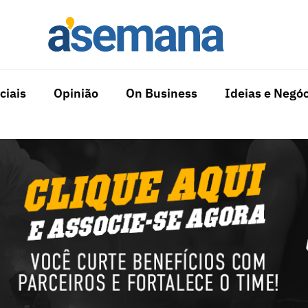
ciais
Opinião
On Business
Ideias e Negóc