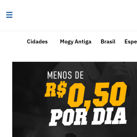
Cidades
Mogy Antiga
Brasil
Espe