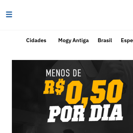
Cidades
Mogy Antiga
Brasil
Espe