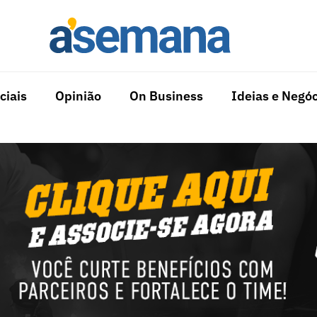
ciais
Opinião
On Business
Ideias e Negóc