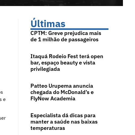
Últimas
CPTM: Greve prejudica mais
de 1 milhão de passageiros
Itaquá Rodeio Fest terá open
bar, espaço beauty e vista
privilegiada
Patteo Urupema anuncia
chegada do McDonald’s e
os
FlyNow Academia
s e
Especialista dá dicas para
ser
manter a saúde nas baixas
temperaturas