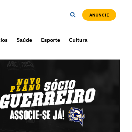
ANUNCIE
ios
Saúde
Esporte
Cultura