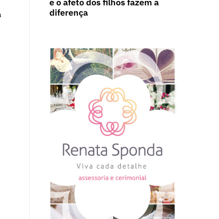
e o afeto dos filhos fazem a
diferença
a