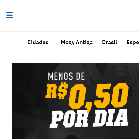
Cidades
Mogy Antiga
Brasil
Espe