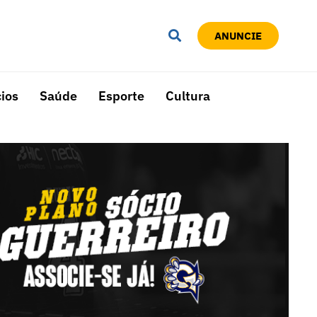
ANUNCIE
ios
Saúde
Esporte
Cultura