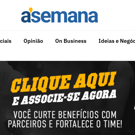
ciais
Opinião
On Business
Ideias e Negóc