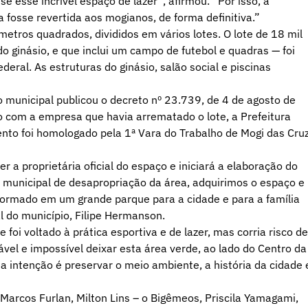
e esse incrível espaço de lazer”, afirmou. “Por isso, a
a fosse revertida aos mogianos, de forma definitiva.”
etros quadrados, divididos em vários lotes. O lote de 18 mil
o ginásio, e que inclui um campo de futebol e quadras — foi
deral. As estruturas do ginásio, salão social e piscinas
 municipal publicou o decreto nº 23.739, de 4 de agosto de
o com a empresa que havia arrematado o lote, a Prefeitura
ento foi homologado pela 1ª Vara do Trabalho de Mogi das Cru
 a proprietária oficial do espaço e iniciará a elaboração do
 municipal de desapropriação da área, adquirimos o espaço e
formado em um grande parque para a cidade e para a família
 do município, Filipe Hermanson.
foi voltado à prática esportiva e de lazer, mas corria risco de
vel e impossível deixar esta área verde, ao lado do Centro da
 intenção é preservar o meio ambiente, a história da cidade 
Marcos Furlan, Milton Lins – o Bigêmeos, Priscila Yamagami,