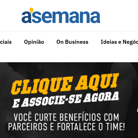
ciais
Opinião
On Business
Ideias e Negóc