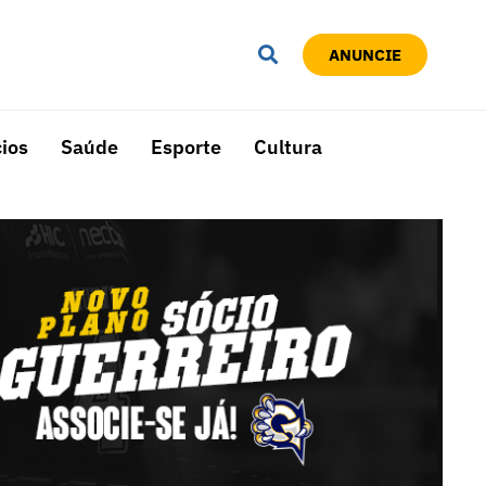
ANUNCIE
ios
Saúde
Esporte
Cultura