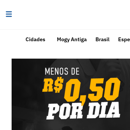
Cidades
Mogy Antiga
Brasil
Espe