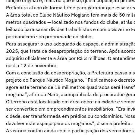
função original e, mais do que isso, que a população perdess
Prefeitura atuou de forma firme para garantir que essa áre
A área total do Clube Náutico Mogiano tem mais de 50 mil m
metros quadrados — localizado nos fundos do clube, atrás d
leiloado para sanar dívidas trabalhistas e com o Governo Fe
permanecem sob propriedade do clube.
Para assegurar o uso adequado do espaço, a administração
2025, que trata da desapropriação do terreno. Após acord
adquiriu oficialmente a área por R$ 3 milhões. O entendim
no dia 12 de novembro.
Com a conclusão da desapropriação, a Prefeitura passa a ser
projeto do Parque Náutico Mogiano. “Publicamos o decreto
agora este terreno de 18 mil metros quadrados será trans
mogiana”, afirmou Mara, acompanhada do procurador-geral
O terreno está localizado em área nobre da cidade e sempre 
ser convertido em empreendimentos imobiliários. “Era inviá
cidade, ser transformada em prédios ou condomínios. Nossa
devolver este espaço para os mogianos”, disse a prefeita.
A vistoria contou ainda com a participação dos vereadores 