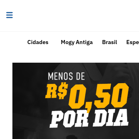
Cidades
Mogy Antiga
Brasil
Espe