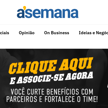
ciais
Opinião
On Business
Ideias e Negóc