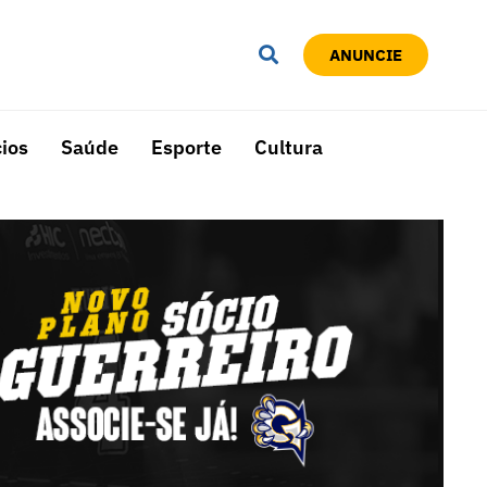
ANUNCIE
ios
Saúde
Esporte
Cultura