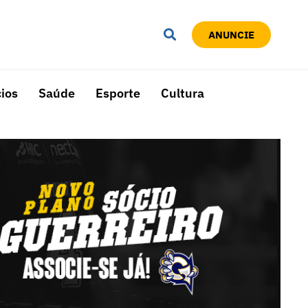
ANUNCIE
ios
Saúde
Esporte
Cultura