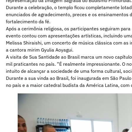
representação da Imagem Sagrada do Budismo Primordial.
Durante a celebração, o templo ficou completamente lotad
enunciados de agradecimento, preces e os ensinamentos do
fortalecimento da fé.
Após a cerimônia religiosa, os participantes seguiram par
evento contou com apresentações artísticas, incluindo uma
Melissa Shiraishi, um concerto de música clássica com as ir
a cantora mirim Gyulia Aoyagui.
A visita de Sua Santidade ao Brasil marca um novo capítul
mil praticantes no país. “É realmente impressionante. O n
intuito de alcançar a sociedade de uma forma cultural, socia
Durante a sua vinda ao Brasil, foi inaugurada em São Paulo
no país e a maior catedral budista da América Latina, com 