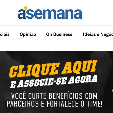
ciais
Opinião
On Business
Ideias e Negóc