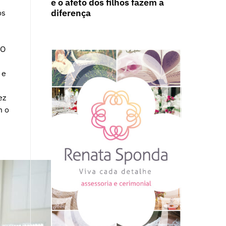
e o afeto dos filhos fazem a
diferença
os
 O
 e
ez
m o