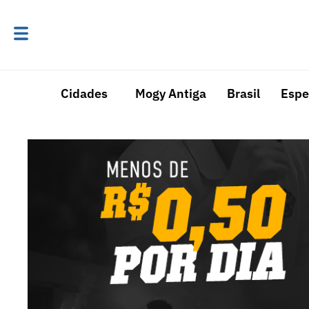
Cidades
Mogy Antiga
Brasil
Espe