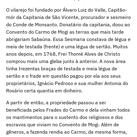
O vilarejo foi fundado por Álvaro Luiz do Valle, Capitão-
mór da Capitania de São Vicente, procurador e sesmeiro
do Conde de Monsanto. Donatário da capitania, doou ao
Convento do Carmo de Mogi as terras que mais tarde
abrigariam Sabaúna. Essa Sesmaria constava de légua e
meia de testada (frente) e uma légua de sertão. Muitos
anos depois, em 1768, Frei Thomé Alves de Christo
comprou mais uma gleba junto à anterior. A nova área
tinha trezentas braças de testada e meia légua de
sertão e o frade em questão pagou por ela aos seus
proprietários, Ignácio Pedroso e sua mulher Antonia do
Rosário certa quantia em dinheiro.
A partir de então, a propriedade passou a ser
beneficiada pelos Frades do Carmo e dela vinham todos
os mantimentos para o sustento dos religiosos e dos
escravos que viviam no Convento de Mogi. Além de
gêneros, a fazenda rendia ao Carmo, da mesma forma,