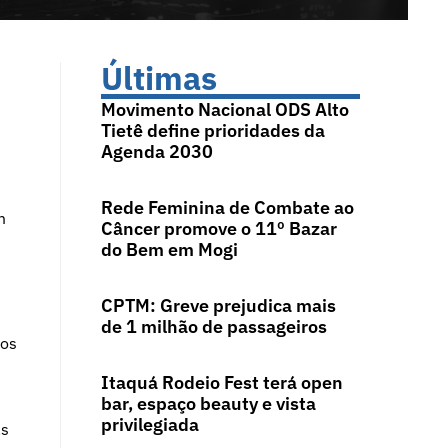
Últimas
Movimento Nacional ODS Alto
Tietê define prioridades da
Agenda 2030
Rede Feminina de Combate ao
m
Câncer promove o 11º Bazar
do Bem em Mogi
CPTM: Greve prejudica mais
de 1 milhão de passageiros
tos
Itaquá Rodeio Fest terá open
bar, espaço beauty e vista
privilegiada
as