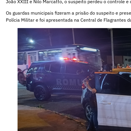
João XXIII e Nilo Marcatto, o suspeito perdeu o controle e 
Os guardas municipais fizeram a prisão do suspeito e prese
Polícia Militar e foi apresentada na Central de Flagrantes da