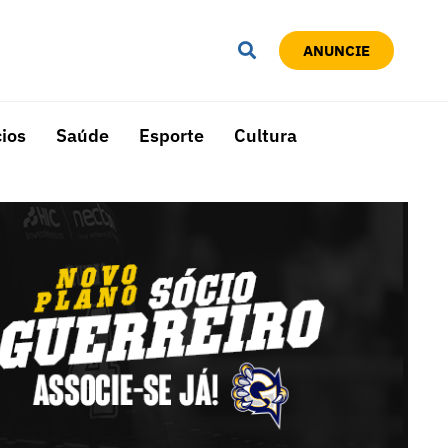
ANUNCIE
ios
Saúde
Esporte
Cultura