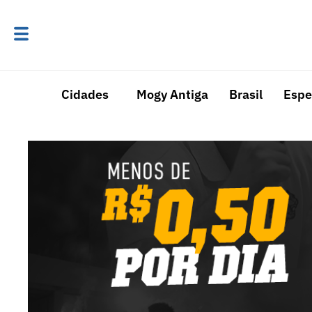
Cidades
Mogy Antiga
Brasil
Espe