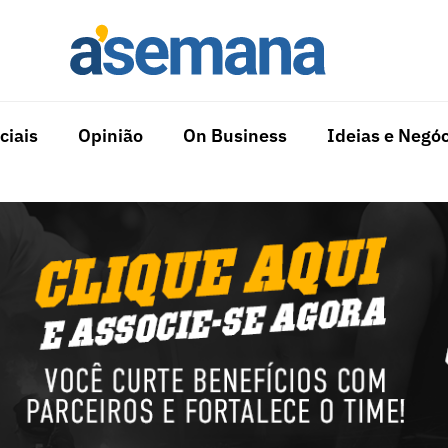
ciais
Opinião
On Business
Ideias e Negóc