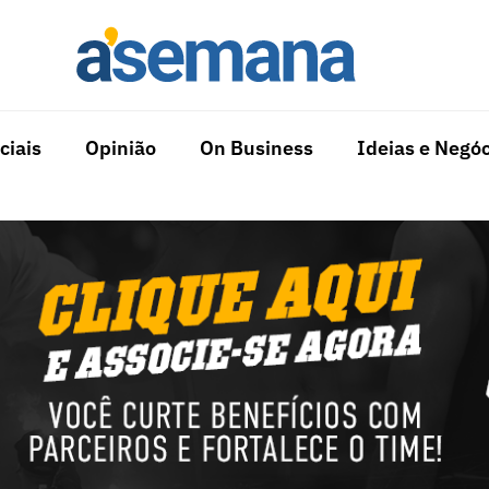
ciais
Opinião
On Business
Ideias e Negóc