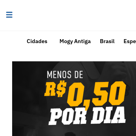
Cidades
Mogy Antiga
Brasil
Espe