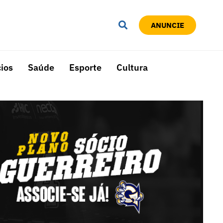
ANUNCIE
ios
Saúde
Esporte
Cultura