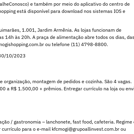
alheConosco) e também por meio do aplicativo do centro de
hopping está disponível para download nos sistemas IOS e
uimarães, 1.001, Jardim Armênia. As lojas funcionam de
s 14h às 20h. A praça de alimentação abre todos os dias, da
.mogishopping.com.br ou telefone (11) 4798-8800.
e 30/10/2023
 e organização, montagem de pedidos e cozinha. São 4 vagas.
00 a R$ 1.500,00 + prêmios. Entregar currículo na loja ou env
ação / gastronomia – lanchonete, fast food, cafeteria. Regime
ar currículo para o e-mail kfcmogi@grupoallinvest.com.br ou