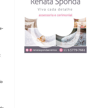
e-
:
lo