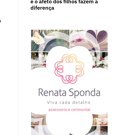
e o afeto dos filhos fazem a
diferença
á