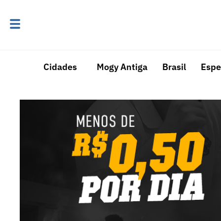
Cidades
Mogy Antiga
Brasil
Espe