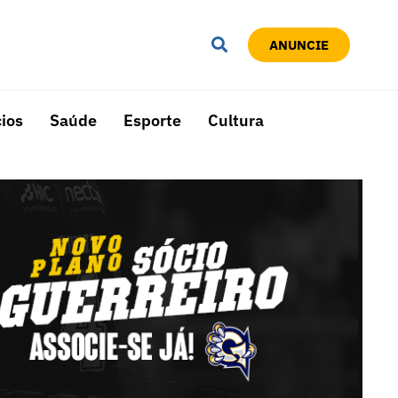
ANUNCIE
ios
Saúde
Esporte
Cultura