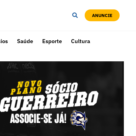
ANUNCIE
ios
Saúde
Esporte
Cultura