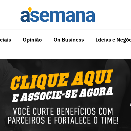
ciais
Opinião
On Business
Ideias e Negóc