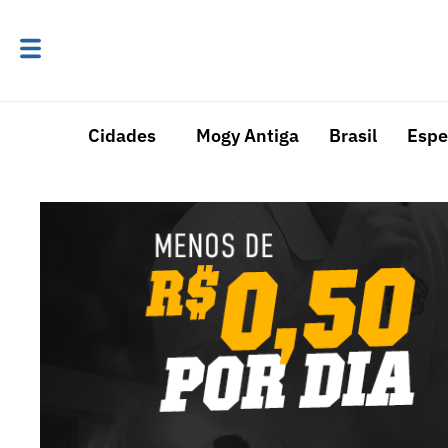
Cidades
Mogy Antiga
Brasil
Espe