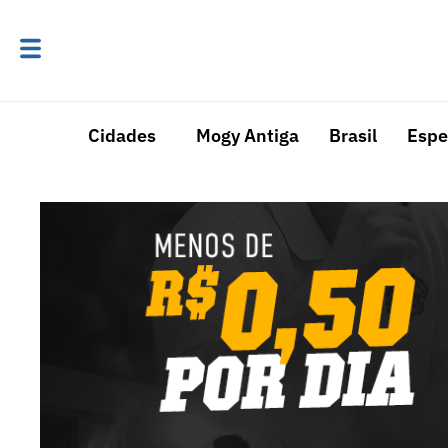
Cidades
Mogy Antiga
Brasil
Espe