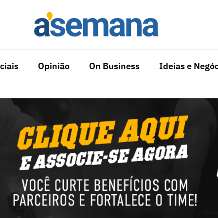
ciais
Opinião
On Business
Ideias e Negóc