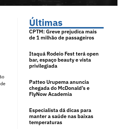
Últimas
CPTM: Greve prejudica mais
de 1 milhão de passageiros
Itaquá Rodeio Fest terá open
bar, espaço beauty e vista
m
privilegiada
ção
Patteo Urupema anuncia
 de
chegada do McDonald’s e
FlyNow Academia
Especialista dá dicas para
manter a saúde nas baixas
temperaturas