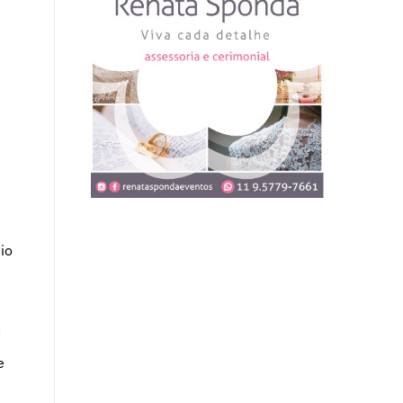
io
.
e