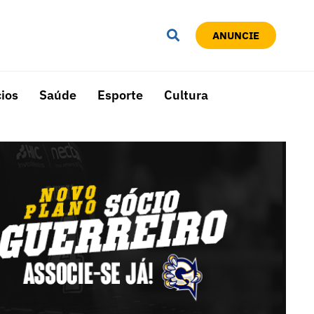
ANUNCIE
ios
Saúde
Esporte
Cultura