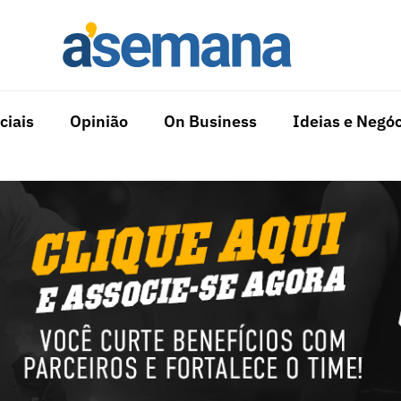
ciais
Opinião
On Business
Ideias e Negóc