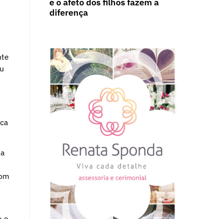
e o afeto dos filhos fazem a
diferença
nte
eu
aca
 a
com
a o