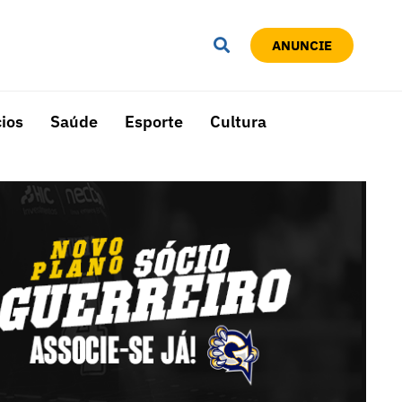
ANUNCIE
ios
Saúde
Esporte
Cultura