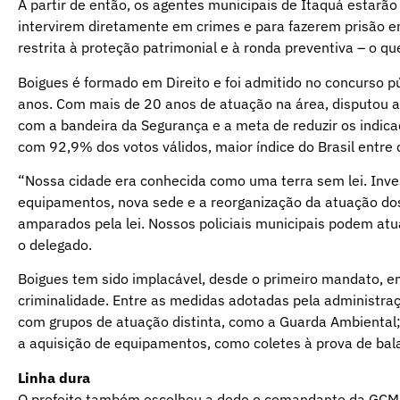
A partir de então, os agentes municipais de Itaquá estarão
intervirem diretamente em crimes e para fazerem prisão em
restrita à proteção patrimonial e à ronda preventiva – o 
Boigues é formado em Direito e foi admitido no concurso p
anos. Com mais de 20 anos de atuação na área, disputou a 
com a bandeira da Segurança e a meta de reduzir os indicad
com 92,9% dos votos válidos, maior índice do Brasil entre 
“Nossa cidade era conhecida como uma terra sem lei. Inve
equipamentos, nova sede e a reorganização da atuação d
amparados pela lei. Nossos policiais municipais podem at
o delegado.
Boigues tem sido implacável, desde o primeiro mandato, 
criminalidade. Entre as medidas adotadas pela administra
com grupos de atuação distinta, como a Guarda Ambiental;
a aquisição de equipamentos, como coletes à prova de balas
Linha dura
O prefeito também escolheu a dedo o comandante da GCM. R