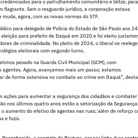
 credenciados para o patrulhamento comunitário e blitze, para
 flagrante. Sem o resguardo jurídico, a corporação estava
que muda, agora, com as novas normas do STF.
úblico para delegado de Polícia do Estado de São Paulo aos 24
eleição para prefeito de Itaquá em 2020 e foi eleito justame
ores de criminalidade. No pleito de 2024, o liberal se reeleg
colégios eleitorais com segundo turno.
stimos pesado na Guarda Civil Municipal (GCM), com
os agentes. Agora, avançamos mais um passo; estamos
uar de forma ostensiva no combate ao crime em Itaquá”, dest
em ações para aumentar a segurança dos cidadãos e combater
ção nos últimos quatro anos estão a setorização da Segurança
 o aumento do efetivo de agentes nas ruas; além de reforço 
 e fuzis.
econhecido, a exemplo de Boigues, por ser linha dura contr