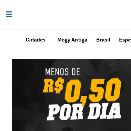
Cidades
Mogy Antiga
Brasil
Espe