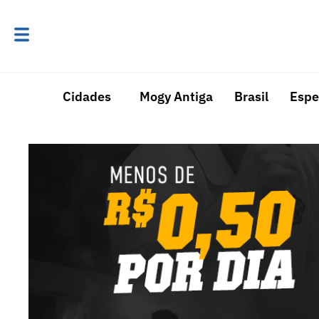
Cidades
Mogy Antiga
Brasil
Espe