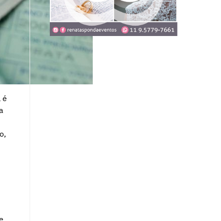
 é
a
o,
e