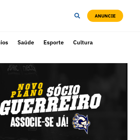
ANUNCIE
ios
Saúde
Esporte
Cultura