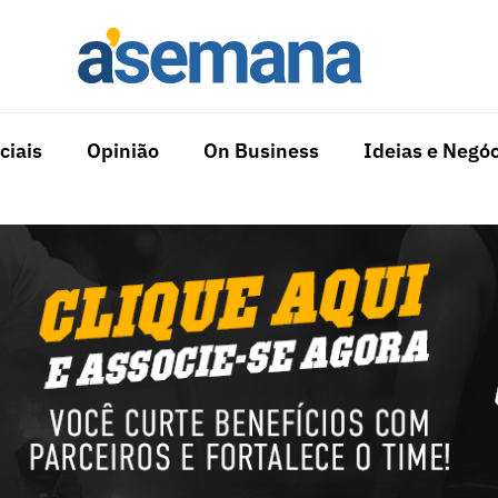
ciais
Opinião
On Business
Ideias e Negóc