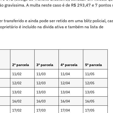
ão gravíssima. A multa neste caso é de R$ 293,47 e 7 pontos
transferido e ainda pode ser retido em uma blitz policial, ca
prietário é incluído na dívida ativa e também na lista de
2ª parcela
3ª parcela
4ª parcela
5ª parcela
11/02
11/03
11/04
11/05
12/02
12/03
12/04
12/05
13/02
13/03
13/04
13/05
16/02
16/03
16/04
16/05
17/02
17/03
17/04
17/05