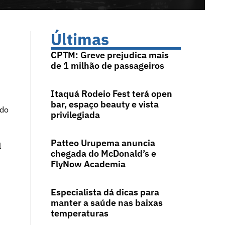
Últimas
CPTM: Greve prejudica mais
de 1 milhão de passageiros
Itaquá Rodeio Fest terá open
bar, espaço beauty e vista
ado
privilegiada
Patteo Urupema anuncia
l
chegada do McDonald’s e
FlyNow Academia
Especialista dá dicas para
manter a saúde nas baixas
temperaturas