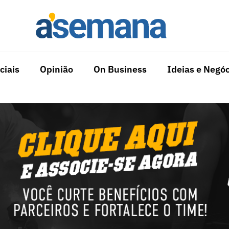
ciais
Opinião
On Business
Ideias e Negóc