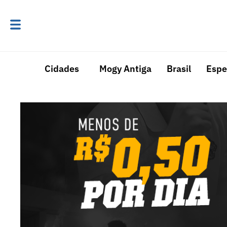
Cidades
Mogy Antiga
Brasil
Espe