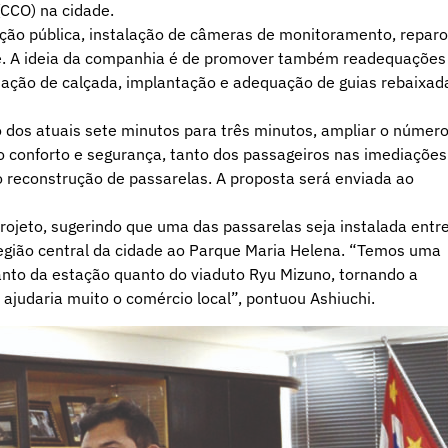
(CCO) na cidade.
ção pública, instalação de câmeras de monitoramento, repar
ade. A ideia da companhia é de promover também readequações
iação de calçada, implantação e adequação de guias rebaixad
o dos atuais sete minutos para três minutos, ampliar o númer
o conforto e segurança, tanto dos passageiros nas imediações
o reconstrução de passarelas. A proposta será enviada ao
projeto, sugerindo que uma das passarelas seja instalada entr
região central da cidade ao Parque Maria Helena. “Temos uma
tanto da estação quanto do viaduto Ryu Mizuno, tornando a
 ajudaria muito o comércio local”, pontuou Ashiuchi.