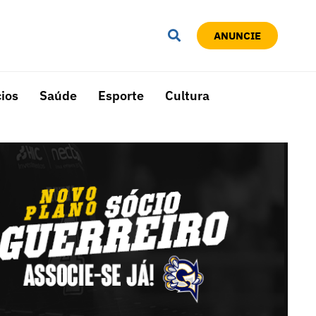
ANUNCIE
ios
Saúde
Esporte
Cultura