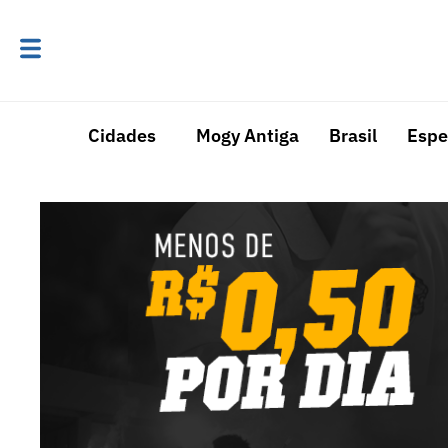
Cidades
Mogy Antiga
Brasil
Espe