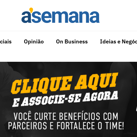
ciais
Opinião
On Business
Ideias e Negóc