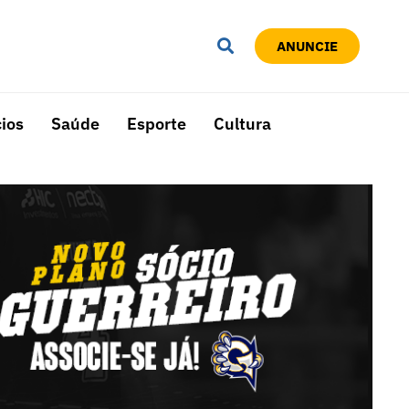
ANUNCIE
ios
Saúde
Esporte
Cultura