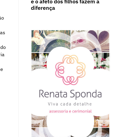
e o afeto dos filhos fazem a
diferença
ão
ias
 do
ia
te