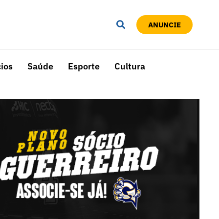
ANUNCIE
ios
Saúde
Esporte
Cultura