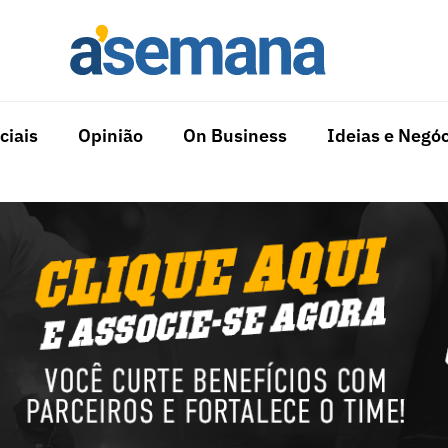
ciais
Opinião
On Business
Ideias e Negóc