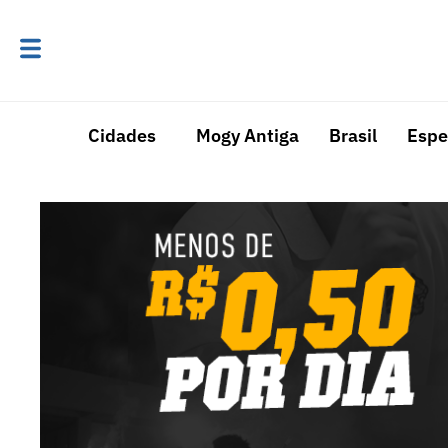
Cidades
Mogy Antiga
Brasil
Espe