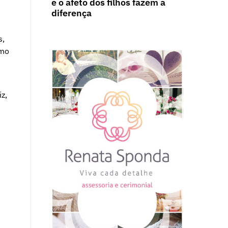
e o afeto dos filhos fazem a
diferença
s,
omo
z,