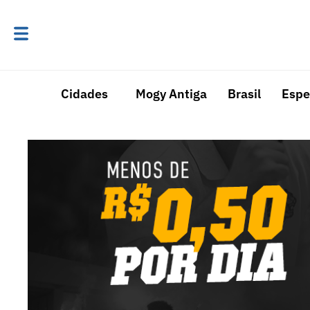
Cidades
Mogy Antiga
Brasil
Espe