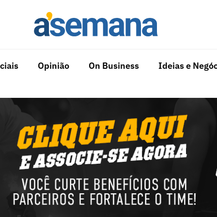
ciais
Opinião
On Business
Ideias e Negóc