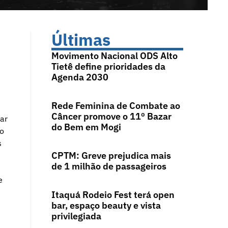
Últimas
Movimento Nacional ODS Alto
Tietê define prioridades da
Agenda 2030
Rede Feminina de Combate ao
Câncer promove o 11º Bazar
dar
do Bem em Mogi
ão
s
CPTM: Greve prejudica mais
de 1 milhão de passageiros
e
Itaquá Rodeio Fest terá open
bar, espaço beauty e vista
privilegiada