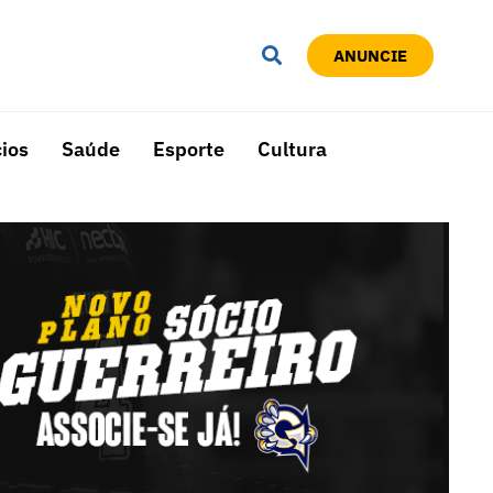
ANUNCIE
ios
Saúde
Esporte
Cultura