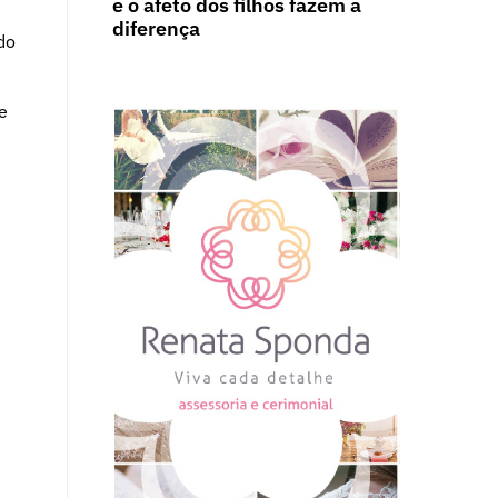
e o afeto dos filhos fazem a
diferença
do
e