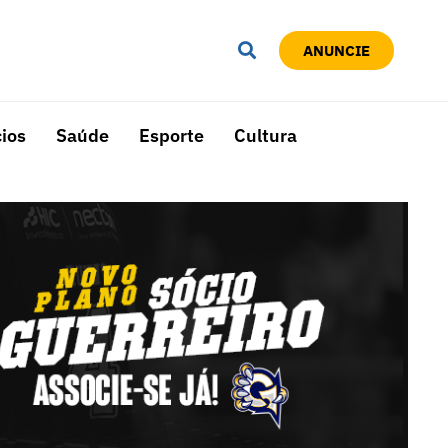
ANUNCIE
ios
Saúde
Esporte
Cultura