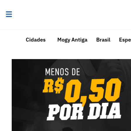
Cidades
Mogy Antiga
Brasil
Espe