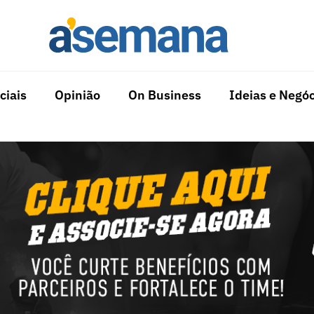
ciais
Opinião
On Business
Ideias e Negóc