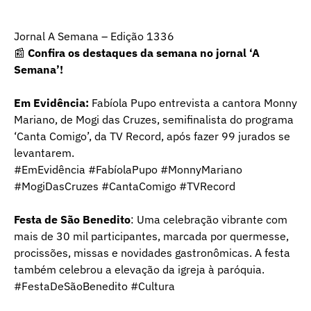
Jornal A Semana – Edição 1336
📰
Confira os destaques da semana no jornal ‘A
Semana’!
Em Evidência:
Fabíola Pupo entrevista a cantora Monny
Mariano, de Mogi das Cruzes, semifinalista do programa
‘Canta Comigo’, da TV Record, após fazer 99 jurados se
levantarem.
#EmEvidência #FabíolaPupo #MonnyMariano
#MogiDasCruzes #CantaComigo #TVRecord
Festa de São Benedito
: Uma celebração vibrante com
mais de 30 mil participantes, marcada por quermesse,
procissões, missas e novidades gastronômicas. A festa
também celebrou a elevação da igreja à paróquia.
#FestaDeSãoBenedito #Cultura