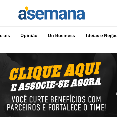
ciais
Opinião
On Business
Ideias e Negóc