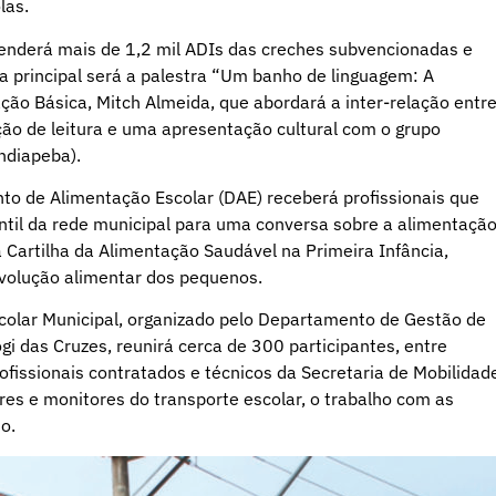
las.
enderá mais de 1,2 mil ADIs das creches subvencionadas e
a principal será a palestra “Um banho de linguagem: A
ação Básica, Mitch Almeida, que abordará a inter-relação entr
ção de leitura e uma apresentação cultural com o grupo
ndiapeba).
nto de Alimentação Escolar (DAE) receberá profissionais que
ntil da rede municipal para uma conversa sobre a alimentaçã
 Cartilha da Alimentação Saudável na Primeira Infância,
volução alimentar dos pequenos.
colar Municipal, organizado pelo Departamento de Gestão de
i das Cruzes, reunirá cerca de 300 participantes, entre
ofissionais contratados e técnicos da Secretaria de Mobilidad
s e monitores do transporte escolar, o trabalho com as
o.