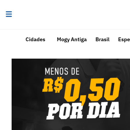
Cidades
Mogy Antiga
Brasil
Espe