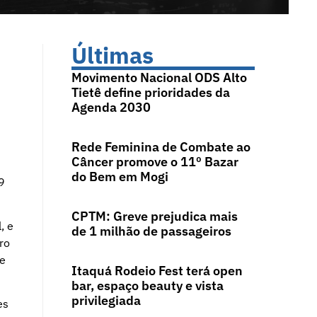
Últimas
Movimento Nacional ODS Alto
Tietê define prioridades da
Agenda 2030
Rede Feminina de Combate ao
Câncer promove o 11º Bazar
do Bem em Mogi
9
CPTM: Greve prejudica mais
, e
de 1 milhão de passageiros
ro
de
Itaquá Rodeio Fest terá open
bar, espaço beauty e vista
privilegiada
es