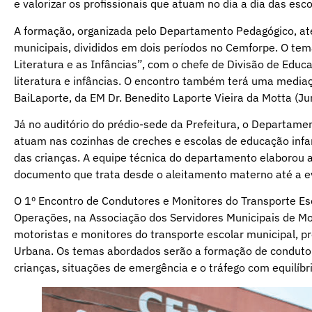
e valorizar os profissionais que atuam no dia a dia das esco
A formação, organizada pelo Departamento Pedagógico, at
municipais, divididos em dois períodos no Cemforpe. O tem
Literatura e as Infâncias”, com o chefe de Divisão de Educ
literatura e infâncias. O encontro também terá uma media
BaiLaporte, da EM Dr. Benedito Laporte Vieira da Motta (Ju
Já no auditório do prédio-sede da Prefeitura, o Departame
atuam nas cozinhas de creches e escolas de educação infa
das crianças. A equipe técnica do departamento elaborou a
documento que trata desde o aleitamento materno até a e
O 1º Encontro de Condutores e Monitores do Transporte Es
Operações, na Associação dos Servidores Municipais de Mog
motoristas e monitores do transporte escolar municipal, pr
Urbana. Os temas abordados serão a formação de condutore
crianças, situações de emergência e o tráfego com equilíbri