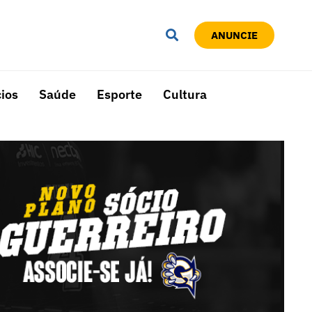
ANUNCIE
ios
Saúde
Esporte
Cultura