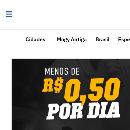
Cidades
Mogy Antiga
Brasil
Espe