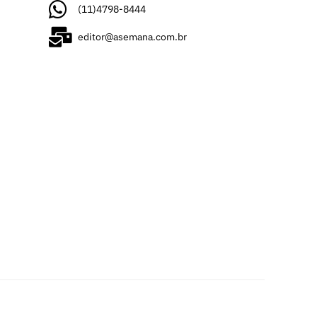
(11)4798-8444
editor@asemana.com.br