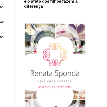
e o afeto dos filhos fazem a
m
diferença
to
com
to