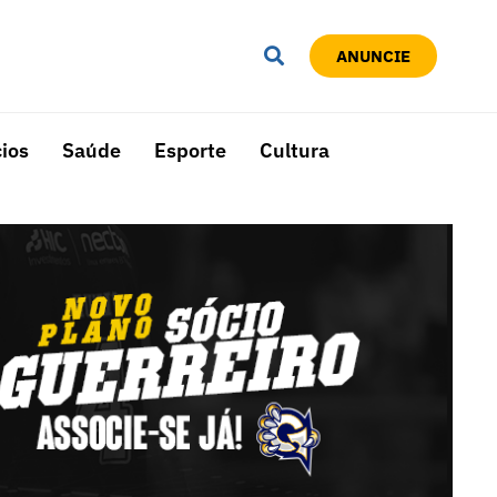
ANUNCIE
ios
Saúde
Esporte
Cultura