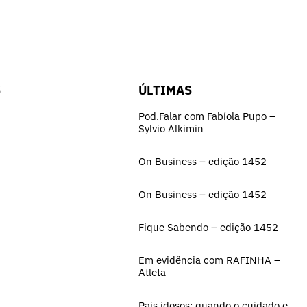
S
ÚLTIMAS
Pod.Falar com Fabíola Pupo –
Sylvio Alkimin
On Business – edição 1452
On Business – edição 1452
Fique Sabendo – edição 1452
Em evidência com RAFINHA –
Atleta
Pais idosos: quando o cuidado e