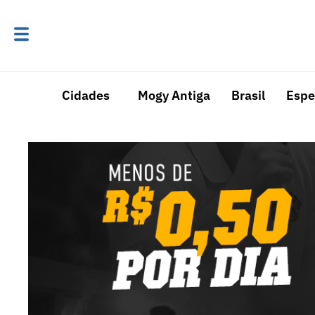
Cidades
Mogy Antiga
Brasil
Espe