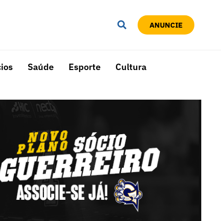
ANUNCIE
ios
Saúde
Esporte
Cultura