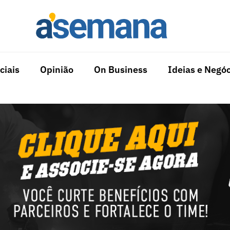
ciais
Opinião
On Business
Ideias e Negóc