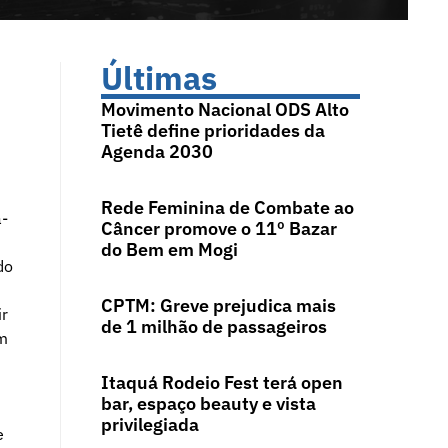
Últimas
Movimento Nacional ODS Alto
Tietê define prioridades da
Agenda 2030
Rede Feminina de Combate ao
a-
Câncer promove o 11º Bazar
do Bem em Mogi
do
CPTM: Greve prejudica mais
ir
de 1 milhão de passageiros
um
Itaquá Rodeio Fest terá open
bar, espaço beauty e vista
privilegiada
e