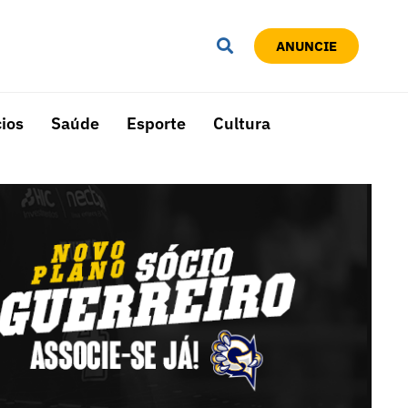
ANUNCIE
ios
Saúde
Esporte
Cultura