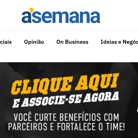
ciais
Opinião
On Business
Ideias e Negóc