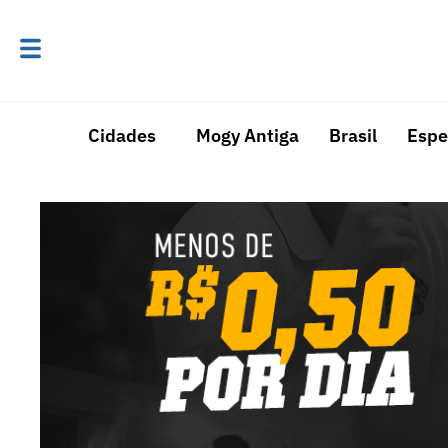
Cidades
Mogy Antiga
Brasil
Espe