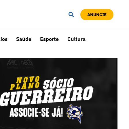
ANUNCIE
ios
Saúde
Esporte
Cultura