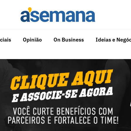
ciais
Opinião
On Business
Ideias e Negóc