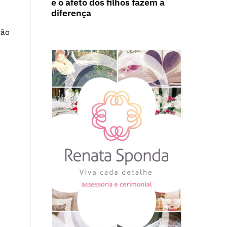
e o afeto dos filhos fazem a
diferença
ção