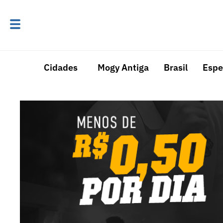
Cidades
Mogy Antiga
Brasil
Espe