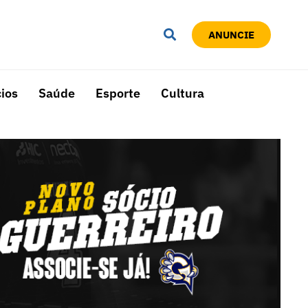
ANUNCIE
ios
Saúde
Esporte
Cultura