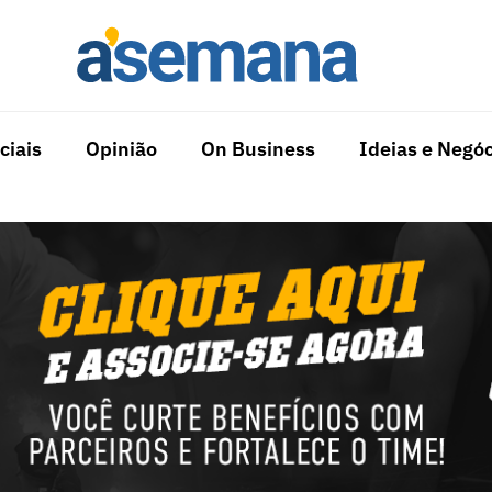
ciais
Opinião
On Business
Ideias e Negóc