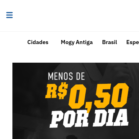
Cidades
Mogy Antiga
Brasil
Espe