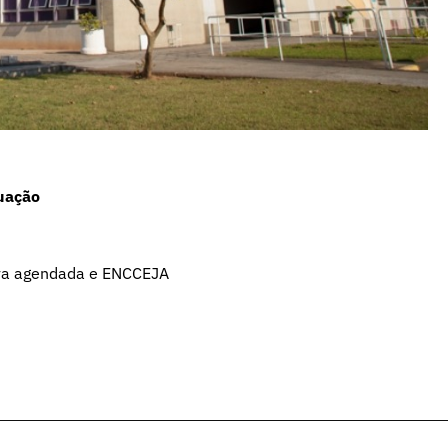
uação
va agendada
e
ENCCEJA