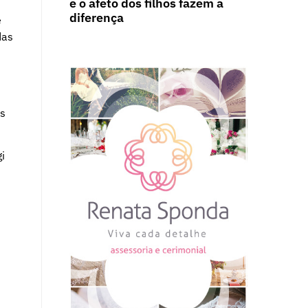
e o afeto dos filhos fazem a
diferença
e
das
es
i