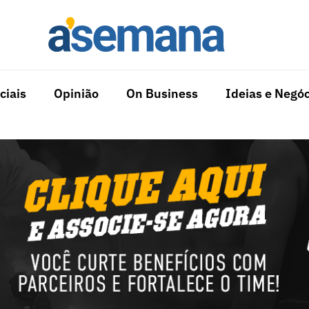
ciais
Opinião
On Business
Ideias e Negóc