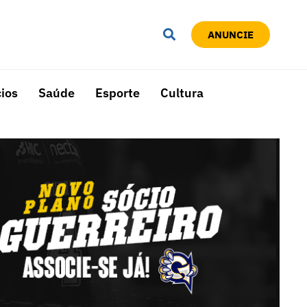
ANUNCIE
ios
Saúde
Esporte
Cultura