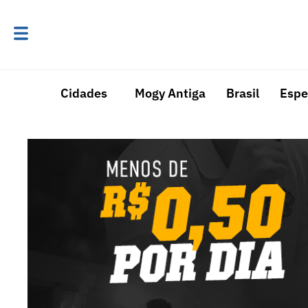
Cidades
Mogy Antiga
Brasil
Espe