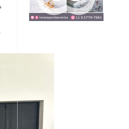
s
a
m