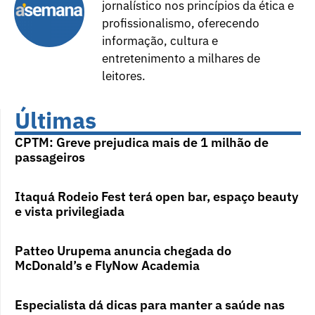
jornalístico nos princípios da ética e
profissionalismo, oferecendo
informação, cultura e
entretenimento a milhares de
leitores.
Últimas
CPTM: Greve prejudica mais de 1 milhão de
passageiros
Itaquá Rodeio Fest terá open bar, espaço beauty
e vista privilegiada
Patteo Urupema anuncia chegada do
McDonald’s e FlyNow Academia
Especialista dá dicas para manter a saúde nas