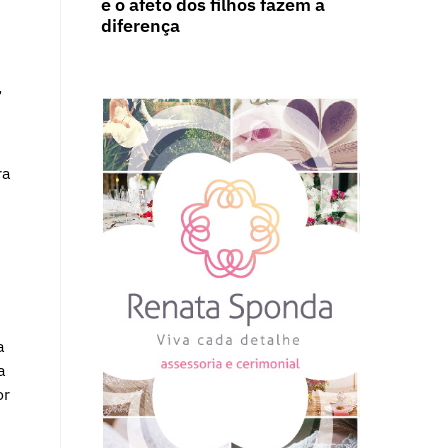
e o afeto dos filhos fazem a
diferença
,
ra
a
a
or