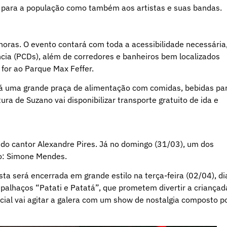
só para a população como também aos artistas e suas bandas.
horas. O evento contará com toda a acessibilidade necessária
cia (PCDs), além de corredores e banheiros bem localizados
 for ao Parque Max Feffer.
rá uma grande praça de alimentação com comidas, bebidas pa
ura de Suzano vai disponibilizar transporte gratuito de ida e
o cantor Alexandre Pires. Já no domingo (31/03), um dos
o: Simone Mendes.
sta será encerrada em grande estilo na terça-feira (02/04), di
palhaços “Patati e Patatá”, que prometem divertir a criançad
nicial vai agitar a galera com um show de nostalgia composto p