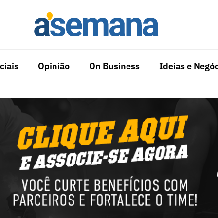
ciais
Opinião
On Business
Ideias e Negóc