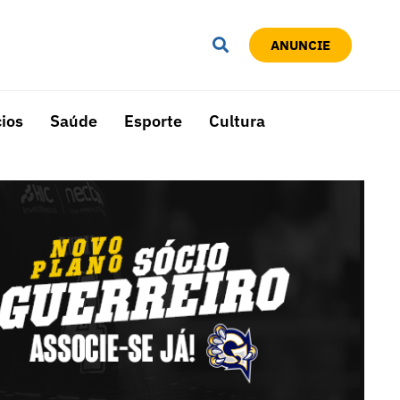
ANUNCIE
ios
Saúde
Esporte
Cultura