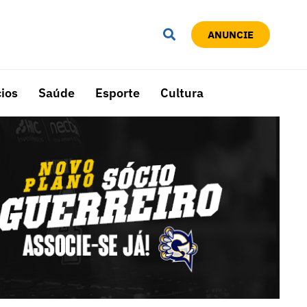
ANUNCIE
ios
Saúde
Esporte
Cultura