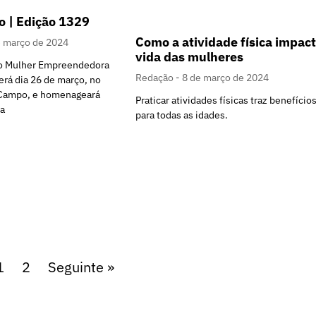
 | Edição 1329
Como a atividade física impact
e março de 2024
vida das mulheres
io Mulher Empreendedora
Redação
8 de março de 2024
rá dia 26 de março, no
 Campo, e homenageará
Praticar atividades físicas traz benefício
da
para todas as idades.
1
2
Seguinte »