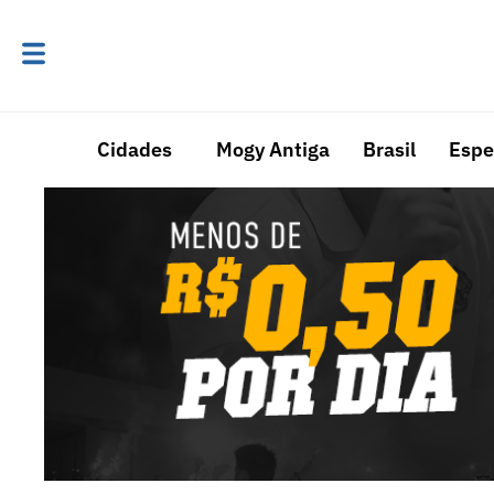
Cidades
Mogy Antiga
Brasil
Espe