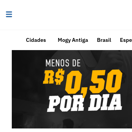
Cidades
Mogy Antiga
Brasil
Espe