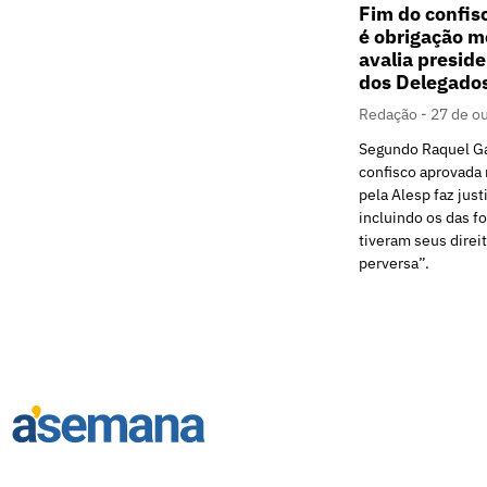
Fim do confis
é obrigação m
avalia presid
dos Delegado
Redação
27 de o
Segundo Raquel Gal
confisco aprovada 
pela Alesp faz just
incluindo os das f
tiveram seus direi
perversa”.