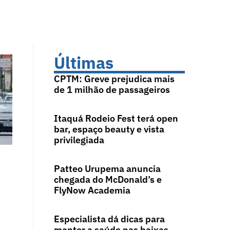
Últimas
CPTM: Greve prejudica mais
de 1 milhão de passageiros
Itaquá Rodeio Fest terá open
bar, espaço beauty e vista
privilegiada
Patteo Urupema anuncia
chegada do McDonald’s e
FlyNow Academia
Especialista dá dicas para
manter a saúde nas baixas