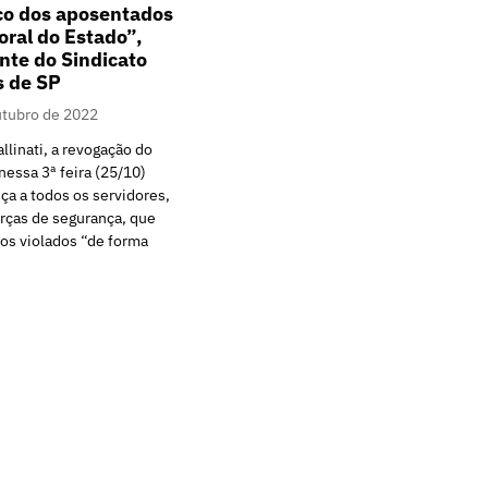
co dos aposentados
oral do Estado”,
ente do Sindicato
s de SP
utubro de 2022
linati, a revogação do
nessa 3ª feira (25/10)
iça a todos os servidores,
orças de segurança, que
tos violados “de forma