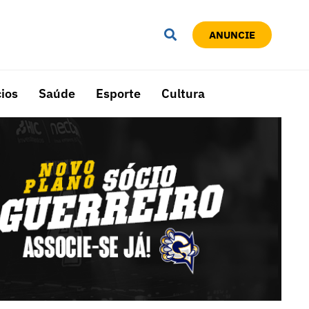
ANUNCIE
ios
Saúde
Esporte
Cultura