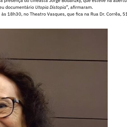
a presença do cineasta Jorge Bodanzky, que esteve na abertu
seu documentário
Utopia Distopia
”, afirmaram.
, às 18h30, no Theatro Vasques, que fica na Rua Dr. Corrêa, 5