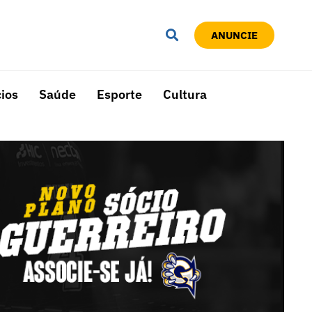
ANUNCIE
ios
Saúde
Esporte
Cultura