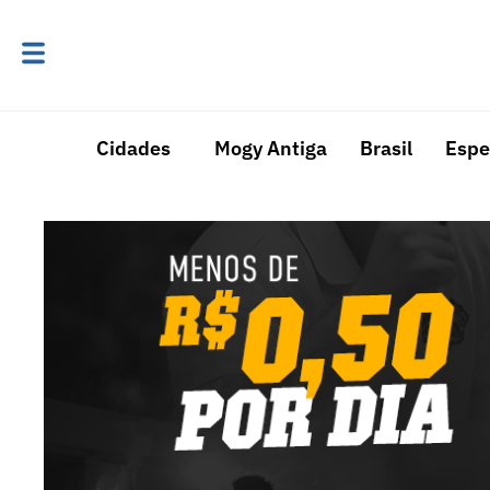
Cidades
Mogy Antiga
Brasil
Espe