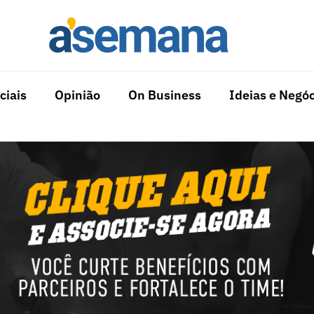
ciais
Opinião
On Business
Ideias e Negóc