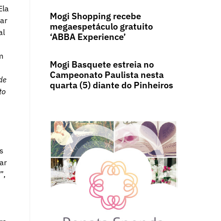
Ela
Mogi Shopping recebe
ar
megaespetáculo gratuito
al
‘ABBA Experience’
m
Mogi Basquete estreia no
Campeonato Paulista nesta
de
quarta (5) diante do Pinheiros
to
s
ar
”,