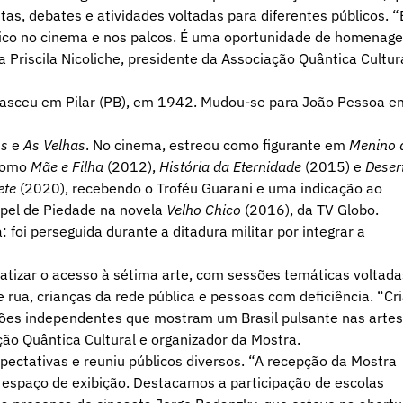
as, debates e atividades voltadas para diferentes públicos. “
rico no cinema e nos palcos. É uma oportunidade de homenage
 Priscila Nicoliche, presidente da Associação Quântica Cultur
nasceu em Pilar (PB), em 1942. Mudou-se para João Pessoa e
os
e
As Velhas
. No cinema, estreou como figurante em
Menino 
 como
Mãe e Filha
(2012),
História da Eternidade
(2015) e
Deser
ete
(2020), recebendo o Troféu Guarani e uma indicação ao
apel de Piedade na novela
Velho Chico
(2016), da TV Globo.
 foi perseguida durante a ditadura militar por integrar a
tizar o acesso à sétima arte, com sessões temáticas voltada
 rua, crianças da rede pública e pessoas com deficiência. “Cri
ções independentes que mostram um Brasil pulsante nas artes
ção Quântica Cultural e organizador da Mostra.
pectativas e reuniu públicos diversos. “A recepção da Mostra
espaço de exibição. Destacamos a participação de escolas