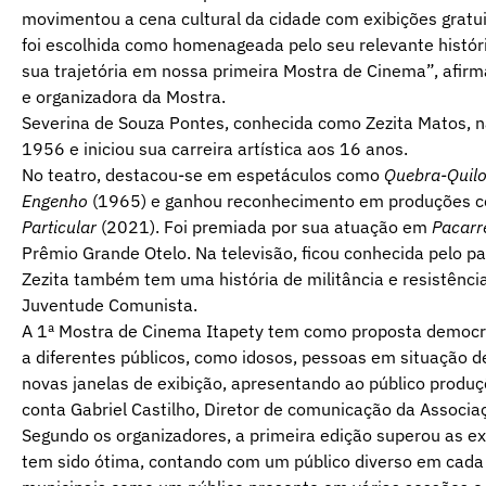
movimentou a cena cultural da cidade com exibições gratuit
foi escolhida como homenageada pelo seu relevante histó
sua trajetória em nossa primeira Mostra de Cinema”, afirma
e organizadora da Mostra.
Severina de Souza Pontes, conhecida como Zezita Matos, 
1956 e iniciou sua carreira artística aos 16 anos.
No teatro, destacou-se em espetáculos como
Quebra-Quil
Engenho
(1965) e ganhou reconhecimento em produções
Particular
(2021). Foi premiada por sua atuação em
Pacarr
Prêmio Grande Otelo. Na televisão, ficou conhecida pelo p
Zezita também tem uma história de militância e resistência:
Juventude Comunista.
A 1ª Mostra de Cinema Itapety tem como proposta democra
a diferentes públicos, como idosos, pessoas em situação de
novas janelas de exibição, apresentando ao público produ
conta Gabriel Castilho, Diretor de comunicação da Associa
Segundo os organizadores, a primeira edição superou as ex
tem sido ótima, contando com um público diverso em cada 