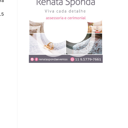
ra
15