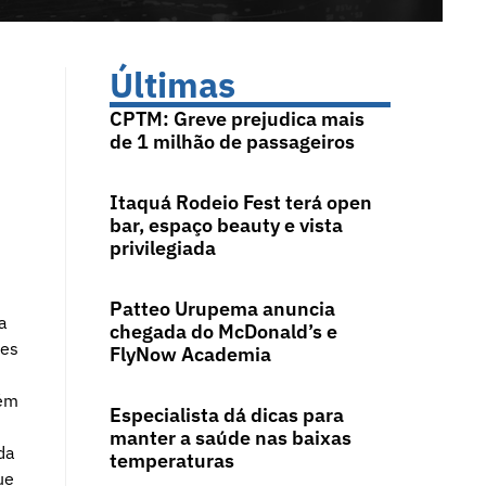
Últimas
CPTM: Greve prejudica mais
de 1 milhão de passageiros
Itaquá Rodeio Fest terá open
bar, espaço beauty e vista
privilegiada
Patteo Urupema anuncia
a
chegada do McDonald’s e
tes
FlyNow Academia
lém
Especialista dá dicas para
manter a saúde nas baixas
da
temperaturas
ue