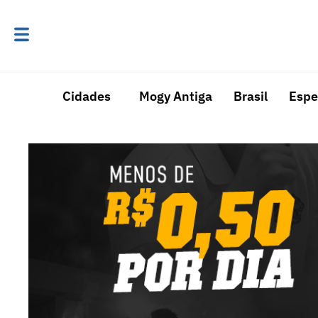
Cidades
Mogy Antiga
Brasil
Espe