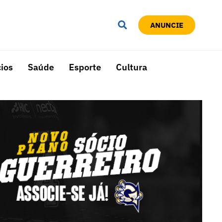
ANUNCIE
ios
Saúde
Esporte
Cultura