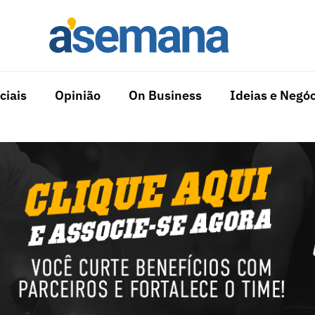
ciais
Opinião
On Business
Ideias e Negóc