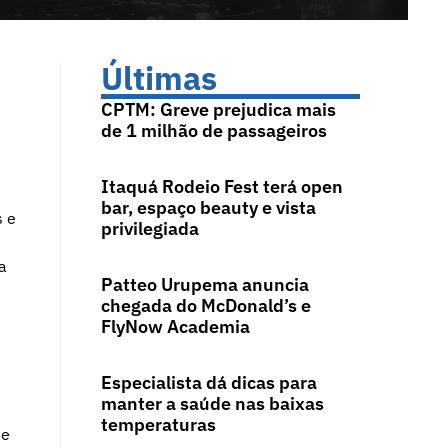
Últimas
CPTM: Greve prejudica mais
de 1 milhão de passageiros
Itaquá Rodeio Fest terá open
bar, espaço beauty e vista
s e
privilegiada
a
Patteo Urupema anuncia
chegada do McDonald’s e
FlyNow Academia
Especialista dá dicas para
manter a saúde nas baixas
m
temperaturas
de