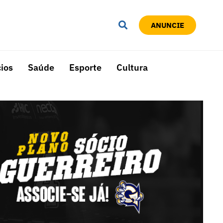
ANUNCIE
ios
Saúde
Esporte
Cultura