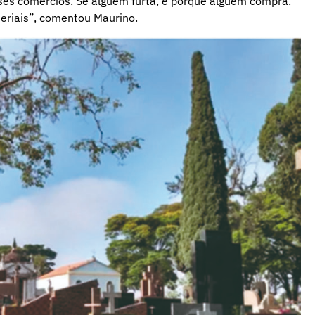
sses comércios. Se alguém furta, é porque alguém compra.
eriais”, comentou Maurino.