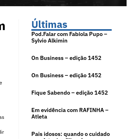
m
Últimas
Pod.Falar com Fabíola Pupo –
Sylvio Alkimin
On Business – edição 1452
On Business – edição 1452
e
Fique Sabendo – edição 1452
Em evidência com RAFINHA –
Atleta
as
ir
Pais idosos: quando o cuidado