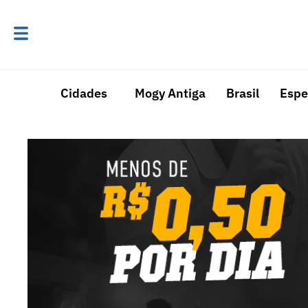
Cidades
Mogy Antiga
Brasil
Espe