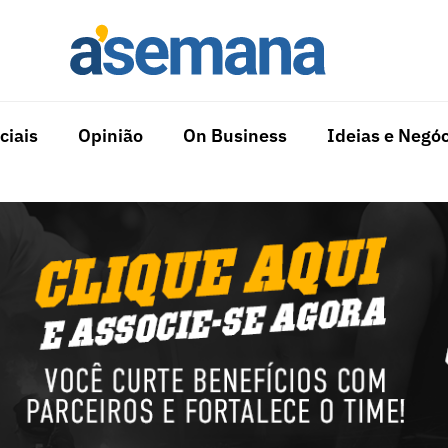
ciais
Opinião
On Business
Ideias e Negóc