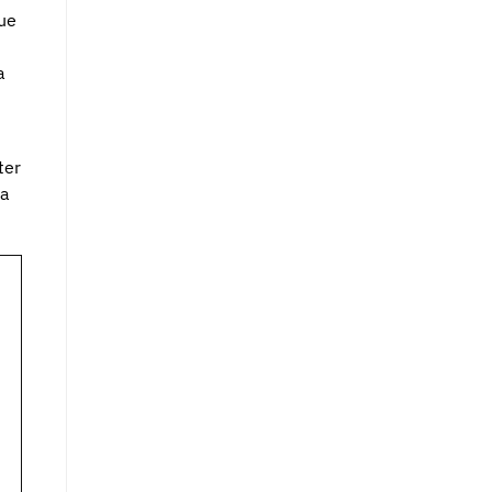
que
a
ter
ra