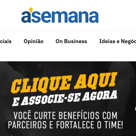
ciais
Opinião
On Business
Ideias e Negóc