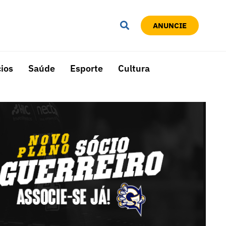
ANUNCIE
ios
Saúde
Esporte
Cultura