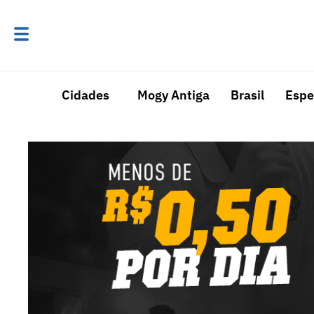
Cidades
Mogy Antiga
Brasil
Espe