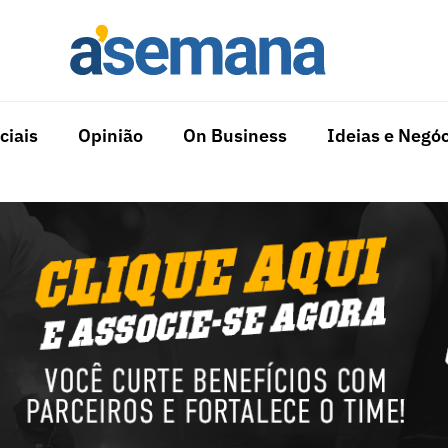
ciais
Opinião
On Business
Ideias e Negóc