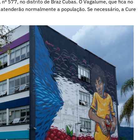
 nº 577, no distrito de Braz Cubas. O Vagalume, que fica no
 atenderão normalmente a população. Se necessário, a Cure