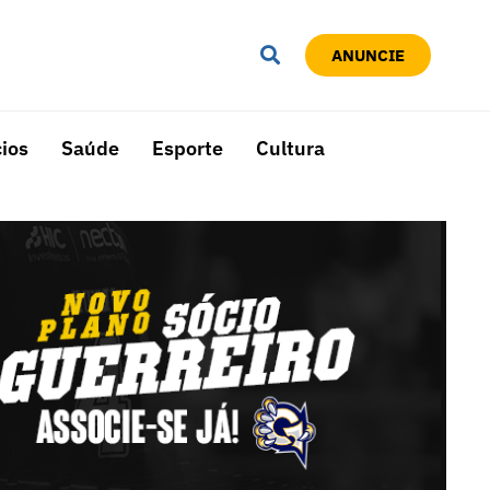
ANUNCIE
ios
Saúde
Esporte
Cultura