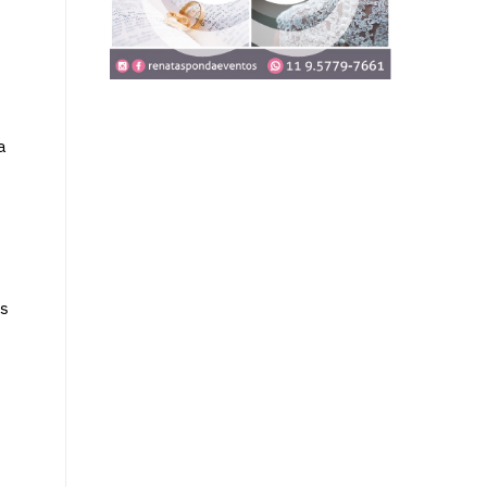
a
3
os