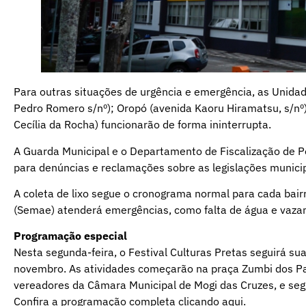
Para outras situações de urgência e emergência, as Unida
Pedro Romero s/nº); Oropó (avenida Kaoru Hiramatsu, s/nº
Cecília da Rocha) funcionarão de forma ininterrupta.
A Guarda Municipal e o Departamento de Fiscalização de P
para denúncias e reclamações sobre as legislações munici
A coleta de lixo segue o cronograma normal para cada bairr
(Semae) atenderá emergências, como falta de água e vazam
Programação especial
Nesta segunda-feira, o Festival Culturas Pretas seguirá su
novembro. As atividades começarão na praça Zumbi dos Pa
vereadores da Câmara Municipal de Mogi das Cruzes, e segu
Confira a programação completa
clicando aqui
.