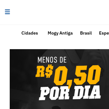
Cidades
Mogy Antiga
Brasil
Espe