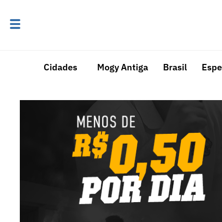
Cidades
Mogy Antiga
Brasil
Espe