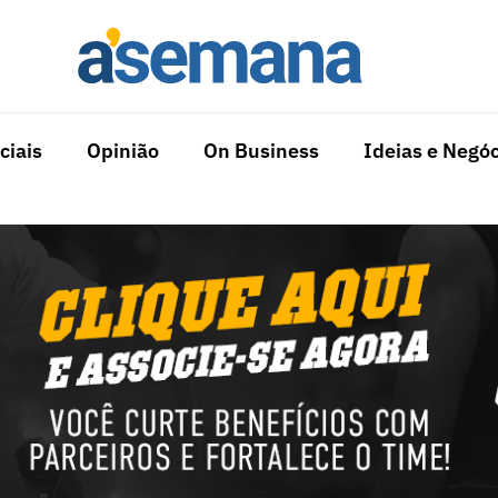
ciais
Opinião
On Business
Ideias e Negóc