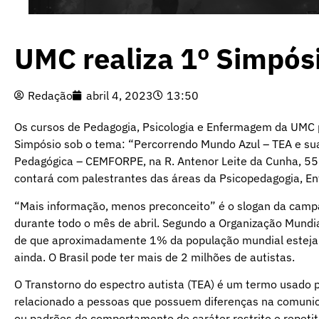
UMC realiza 1º Simpós
Redação
abril 4, 2023
13:50
Os cursos de Pedagogia, Psicologia e Enfermagem da UMC 
Simpósio sob o tema: “Percorrendo Mundo Azul – TEA e sua
Pedagógica – CEMFORPE, na R. Antenor Leite da Cunha, 55 –
contará com palestrantes das áreas da Psicopedagogia, En
“Mais informação, menos preconceito” é o slogan da camp
durante todo o mês de abril. Segundo a Organização Mundi
de que aproximadamente 1% da população mundial esteja d
ainda. O Brasil pode ter mais de 2 milhões de autistas.
O Transtorno do espectro autista (TEA) é um termo usado
relacionado a pessoas que possuem diferenças na comunic
ou padrões de comportamento de caráter restrito e repetit