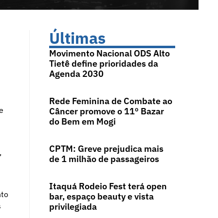
Últimas
Movimento Nacional ODS Alto
Tietê define prioridades da
Agenda 2030
Rede Feminina de Combate ao
e
Câncer promove o 11º Bazar
do Bem em Mogi
CPTM: Greve prejudica mais
,
de 1 milhão de passageiros
Itaquá Rodeio Fest terá open
nto
bar, espaço beauty e vista
s
privilegiada