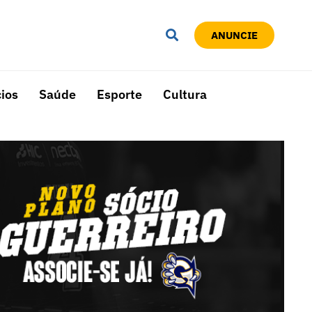
ANUNCIE
ios
Saúde
Esporte
Cultura