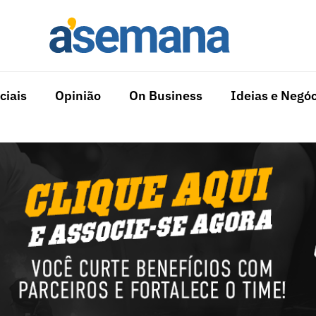
ciais
Opinião
On Business
Ideias e Negóc