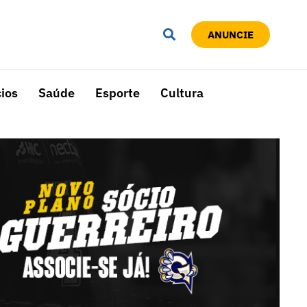
ANUNCIE
ios
Saúde
Esporte
Cultura