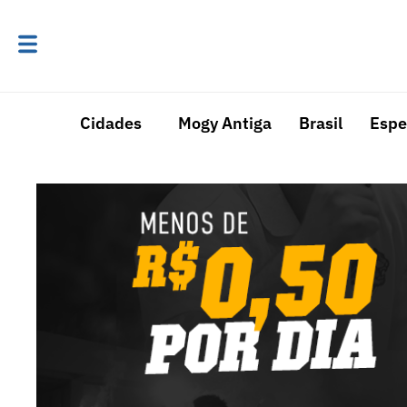
Cidades
Mogy Antiga
Brasil
Espe