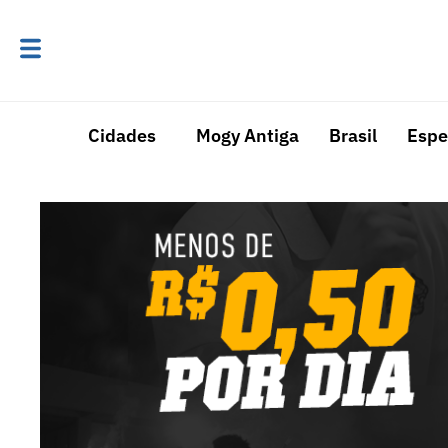
Cidades
Mogy Antiga
Brasil
Espe