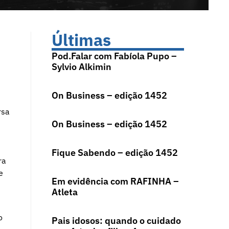
Últimas
Pod.Falar com Fabíola Pupo –
Sylvio Alkimin
On Business – edição 1452
rsa
On Business – edição 1452
Fique Sabendo – edição 1452
ra
e
Em evidência com RAFINHA –
Atleta
o
Pais idosos: quando o cuidado