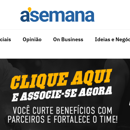
ciais
Opinião
On Business
Ideias e Negóc