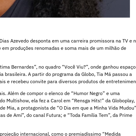
ina Dias Azevedo desponta em uma carreira promissora na TV e 
me em produções renomadas e soma mais de um milhão de
tima Bernardes”, no quadro “Você Viu?”, onde ganhou espaço
a brasileira. A partir do programa da Globo, Tia Má passou a
ais e recebeu convite para diversos produtos de entretenimen
uais. Além de compor o elenco de “Humor Negro” e uma
do Multishow, ela fez a Carol em “Rensga Hits!” da Globoplay,
de Mia, a protagonista de “O Dia em que a Minha Vida Mudou”
as de Amí”, do canal Futura; e “Toda Família Tem”, da Prime
projeção internacional, como o premiadíssimo “Medida