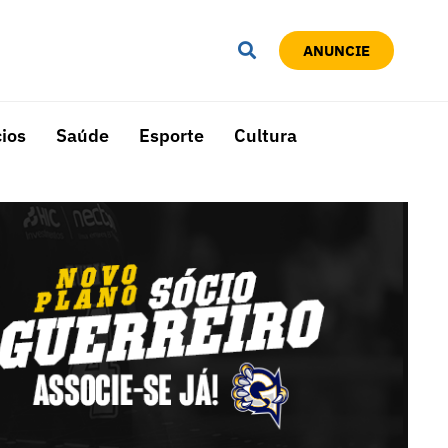
ANUNCIE
ios
Saúde
Esporte
Cultura