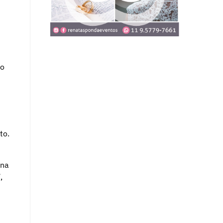
no
to.
 na
,