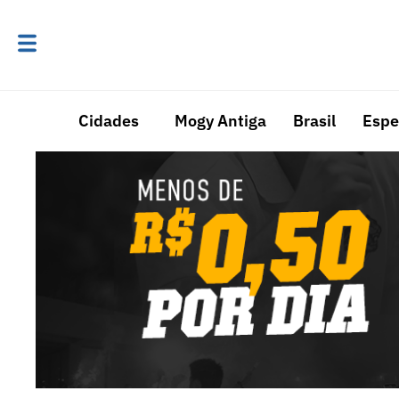
Cidades
Mogy Antiga
Brasil
Espe