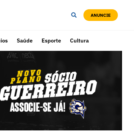
ANUNCIE
ios
Saúde
Esporte
Cultura