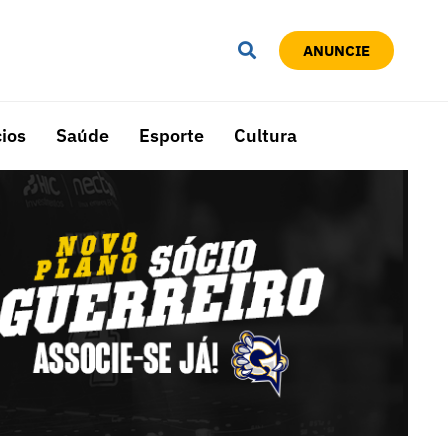
ANUNCIE
ios
Saúde
Esporte
Cultura