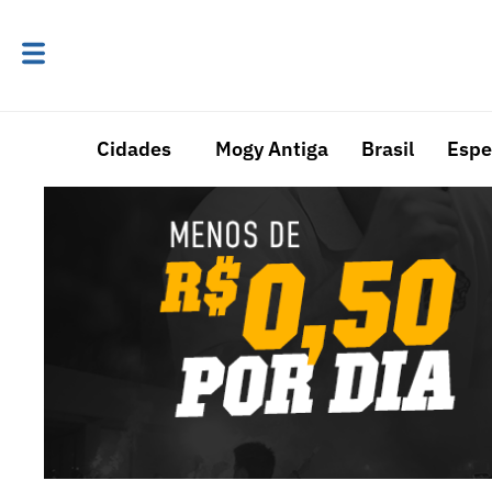
Cidades
Mogy Antiga
Brasil
Espe