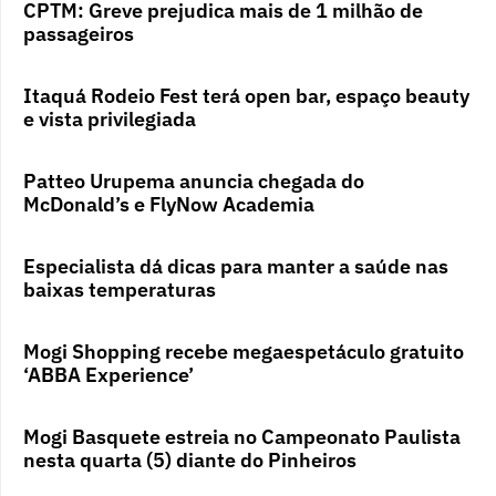
CPTM: Greve prejudica mais de 1 milhão de
passageiros
Itaquá Rodeio Fest terá open bar, espaço beauty
e vista privilegiada
Patteo Urupema anuncia chegada do
McDonald’s e FlyNow Academia
Especialista dá dicas para manter a saúde nas
baixas temperaturas
Mogi Shopping recebe megaespetáculo gratuito
‘ABBA Experience’
Mogi Basquete estreia no Campeonato Paulista
nesta quarta (5) diante do Pinheiros