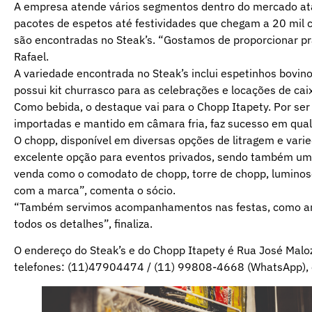
A empresa atende vários segmentos dentro do mercado atac
pacotes de espetos até festividades que chegam a 20 mil 
são encontradas no Steak’s. “Gostamos de proporcionar prat
Rafael.
A variedade encontrada no Steak’s inclui espetinhos bovinos,
possui kit churrasco para as celebrações e locações de ca
Como bebida, o destaque vai para o Chopp Itapety. Por ser
importadas e mantido em câmara fria, faz sucesso em qual
O chopp, disponível em diversas opções de litragem e varie
excelente opção para eventos privados, sendo também uma
venda como o comodato de chopp, torre de chopp, luminoso
com a marca”, comenta o sócio.
“Também servimos acompanhamentos nas festas, como arroz
todos os detalhes”, finaliza.
O endereço do Steak’s e do Chopp Itapety é Rua José Maloz
telefones: (11)47904474 / (11) 99808-4668 (WhatsApp), o