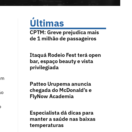
Últimas
CPTM: Greve prejudica mais
de 1 milhão de passageiros
Itaquá Rodeio Fest terá open
bar, espaço beauty e vista
privilegiada
fim
Patteo Urupema anuncia
chegada do McDonald’s e
ão
FlyNow Academia
o
Especialista dá dicas para
manter a saúde nas baixas
temperaturas