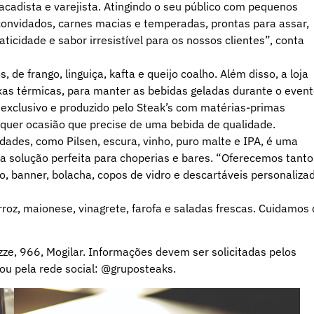
adista e varejista. Atingindo o seu público com pequenos
convidados, carnes macias e temperadas, prontas para assar,
icidade e sabor irresistível para os nossos clientes”, conta
 de frango, linguiça, kafta e queijo coalho. Além disso, a loja
ixas térmicas, para manter as bebidas geladas durante o event
 exclusivo e produzido pelo Steak’s com matérias-primas
quer ocasião que precise de uma bebida de qualidade.
dades, como Pilsen, escura, vinho, puro malte e IPA, é uma
 solução perfeita para choperias e bares. “Oferecemos tanto
, banner, bolacha, copos de vidro e descartáveis personaliza
, maionese, vinagrete, farofa e saladas frescas. Cuidamos 
ze, 966, Mogilar. Informações devem ser solicitadas pelos
u pela rede social: @gruposteaks.