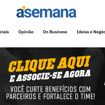
ciais
Opinião
On Business
Ideias e Negóc