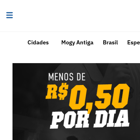
Cidades
Mogy Antiga
Brasil
Espe