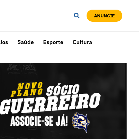
ANUNCIE
ios
Saúde
Esporte
Cultura