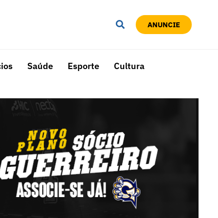
ANUNCIE
ios
Saúde
Esporte
Cultura