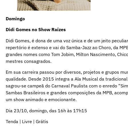
Domingo
Didi Gomes no Show Raízes
Didi Gomes, é dona de uma voz única e de um jeito peculia
repertório é extenso e vai do Samba-Jazz ao Choro, da MPB
grandes nomes como Tom Jobim, Milton Nascimento, Chico B
mestres consagrados.
Em sua carreira passou por diversos, projetos e grupos mu
qualidade. Desde 2015 integra a Ala Musical da tradicion
sagrou-se campeã do Carnaval Paulista com o enredo “Simp
Sambas Brasileiros e grandes composições da MPB, acomp
um show animado e emocionante.
Dia 23/10, domingo, das 16h às 17h15
Tenda | Livre | Grátis