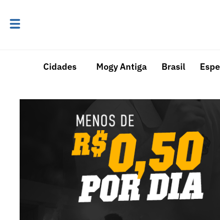
Cidades
Mogy Antiga
Brasil
Espe