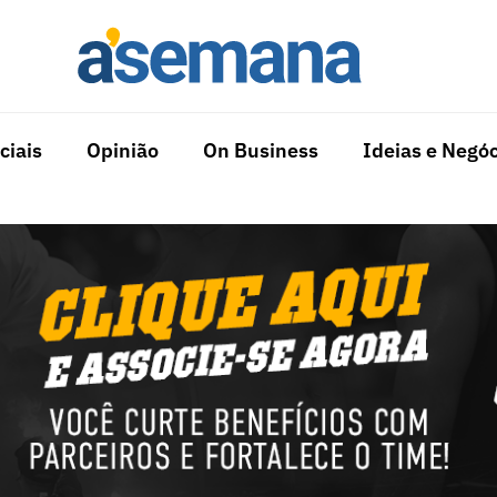
ciais
Opinião
On Business
Ideias e Negóc